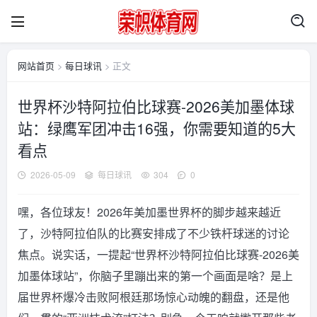
网站首页
>
每日球讯
> 正文
世界杯沙特阿拉伯比球赛-2026美加墨体球
站：绿鹰军团冲击16强，你需要知道的5大
看点
2026-05-09
每日球讯
304
0
嘿，各位球友！2026年美加墨世界杯的脚步越来越近
了，沙特阿拉伯队的比赛安排成了不少铁杆球迷的讨论
焦点。说实话，一提起“世界杯沙特阿拉伯比球赛-2026美
加墨体球站”，你脑子里蹦出来的第一个画面是啥？是上
届世界杯爆冷击败阿根廷那场惊心动魄的翻盘，还是他