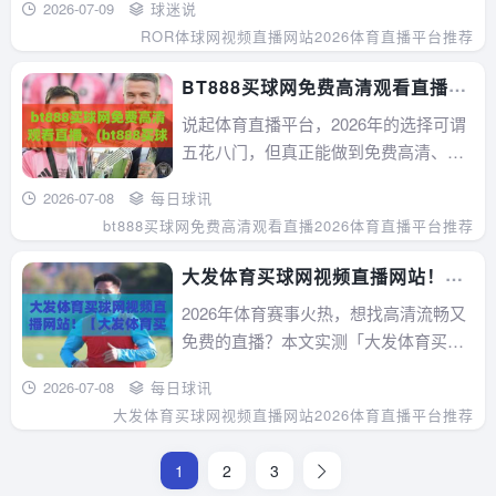
2026-07-09
球迷说
直播网站。本文从真实用户体验出发，
ROR体球网视频直播网站
2026体育直播平台推荐
深度解析ROR体球网视频直播网站的独
家优势、隐藏玩法、2026年最新用户口
BT888买球网免费高清观看直播，
碑，以及常见问题解答。无论你是足球
(BT888买球网)教你2026年如何选
说起体育直播平台，2026年的选择可谓
迷、篮...
对平台
五花八门，但真正能做到免费高清、稳
定不卡的能有几个呢？bt888买球网免费
2026-07-08
每日球讯
高清观看直播，这两年逐渐成了球迷圈
bt888买球网免费高清观看直播
2026体育直播平台推荐
里的热门话题。有人图它画质清晰，有
人看重它赛事覆盖全，也有人担心安全
大发体育买球网视频直播网站！
靠谱不靠谱。今天咱们就摊开聊聊，这
【大发体育买球网视频直播网站】
2026年体育赛事火热，想找高清流畅又
个平台到...
2026年观赛新选择，实测体验与避
免费的直播？本文实测「大发体育买球
坑指南
网视频直播网站」，从画质、赛事覆盖
2026-07-08
每日球讯
到用户真实反馈，全面解析这个平台的
大发体育买球网视频直播网站
2026体育直播平台推荐
优缺点。无论你是看NBA、英超还是电
竞，这篇文章都能帮你判断它是否值得
1
2
3
用。避坑指南+实用技巧，别错过！...