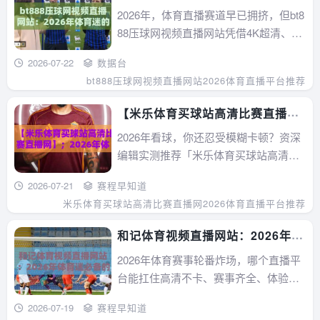
年体育迷的新选择，你用过吗？
2026年，体育直播赛道早已拥挤，但bt8
（BT888压球网）
88压球网视频直播网站凭借4K超清、低
延迟、边看边压球的独特模式脱颖而
2026-07-22
数据台
出。本文从真实用户体验出发，拆解它
bt888压球网视频直播网站
2026体育直播平台推荐
的技术亮点、界面设计、社区氛围以及
隐藏小技巧，帮你判断它是不是你想要
【米乐体育买球站高清比赛直播
的观赛搭档。不吹不黑，全是干货。...
网】；2026年体育迷的终极观赛指
2026年看球，你还忍受模糊卡顿？资深
南
编辑实测推荐「米乐体育买球站高清比
赛直播网」，从画质到稳定性全面评
2026-07-21
赛程早知道
测，附下半年必看赛程清单与使用问
米乐体育买球站高清比赛直播网
2026体育直播平台推荐
答，帮你找到真正的观赛神器。...
和记体育视频直播网站：2026年体
育迷必备的观赛平台全解析
2026年体育赛事轮番炸场，哪个直播平
台能扛住高清不卡、赛事齐全、体验爽
快的终极考验？本文实测和记体育视频
2026-07-19
赛程早知道
直播网站，从服务器性能、赛事覆盖