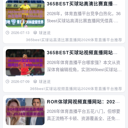
365BEST买球站高清比赛直播网
体育编辑实测经验全公开，看完不再踩
【365BEST买球站高清比赛直播
2026年，体育直播平台竞争白热化，36
坑。...
网】：2026年观赛指南与真实体验
5best买球站高清比赛直播网凭借真·高
分享
清画质、多赛事覆盖和低延迟体验脱颖
2026-07-13
球迷说
而出。本文从真实使用场景出发，分享
365best买球站高清比赛直播网
2026体育直播平台推荐
实际观赛感受、2026年赛事亮点与用户
真实反馈，并解答常见疑问，帮助球迷
365BEST买球站视频直播网站：
找到最合适的观赛入口。...
【365BEST买球站视频直播网
2026年体育直播平台哪家强？本文从资
站】2026年观赛新体验
深体育编辑视角，实测365best买球站视
频直播网站的真实表现：零延迟、多视
2026-07-09
球迷说
角、免费看主流赛事。结合真实体验与
365best买球站视频直播网站
2026体育直播平台推荐
用户反馈，深度解析这个平台凭什么成
为球迷新宠。不吹不黑，给你最实在的
ROR体球网视频直播网站：2026
参考。...
年观赛新选择，流畅体验与海量赛
2026年体育直播平台五花八门，但想要
事解析(ROR体球网视频直播网站)
真正流畅不卡顿、资源覆盖全、还免费
的平台，你绝对绕不开ROR体球网视频