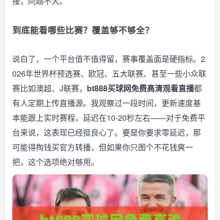
接，问题不大。
到底能看哪些比赛？覆盖够不够全？
说白了，一个平台值不值得留，赛事覆盖面是硬指标。2
026年世界杯预选赛、欧冠、五大联赛、甚至一些小众联
赛比如澳超、J联赛，
bt888买球网免费高清观看直播
都
有人定期上传直播源。我观察过一段时间，更新速度基
本能跟上实时赛程，延迟在10-20秒左右——对于免费平
台来说，这表现已经挺良心了。要是你要求零延迟，那
可能得掏钱买官方转播，但如果你只图个不花钱爽一
把，这个选项绝对够用。