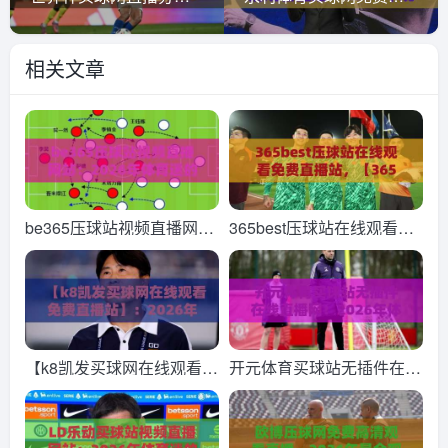
相关文章
be365压球站视频直播网
365best压球站在线观看免
站：2026年体育迷的终极
费直播站，【365best压球
观赛指南
站】2026年全新观赛体验
与避坑指南
【k8凯发买球网在线观看免
开元体育买球站无插件在线
费直播站】：2026年体育
直播网！2026年体育迷的
迷的终极观赛指南？
观赛新选择，你试过没？