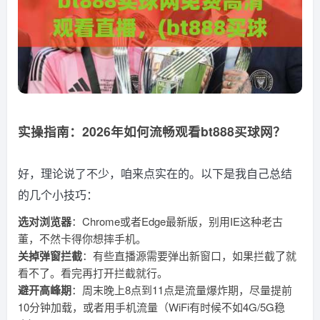
实操指南：2026年如何流畅观看bt888买球网？
好，理论说了不少，咱来点实在的。以下是我自己总结
的几个小技巧：
选对浏览器
：Chrome或者Edge最新版，别用IE这种老古
董，不然卡得你想摔手机。
关掉弹窗拦截
：有些直播源需要弹出新窗口，如果拦截了就
看不了。看完再打开拦截就行。
避开高峰期
：周末晚上8点到11点是流量爆炸期，尽量提前
10分钟加载，或者用手机流量（WiFi有时候不如4G/5G稳