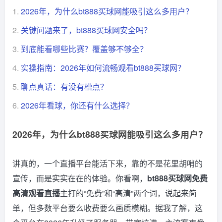
1.
2026年，为什么bt888买球网能吸引这么多用户？
2.
关键问题来了，bt888买球网安全吗？
3.
到底能看哪些比赛？覆盖够不够全？
4.
实操指南：2026年如何流畅观看bt888买球网？
5.
聊点真话：有没有槽点？
6.
2026年看球，你还有什么选择？
2026年，为什么bt888买球网能吸引这么多用户？
讲真的，一个直播平台能活下来，靠的不是花里胡哨的
宣传，而是实实在在的体验。你看啊，
bt888买球网免费
高清观看直播
主打的“免费”和“高清”两个词，说起来简
单，但多数平台要么收费要么画质模糊。据我了解，这