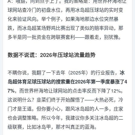
A：哦豁，问到点子上了。我的策略是：用世界杯海地让
球网站查冷门的初盘水位，再用冰岛超压球站的实时变
化来验证风向。举个例子，如果海地那边水位突然暴
跌，而冰岛超某场野鸡比赛出现了类似的赔率异动，那
多半是同一批资金在跨联赛套利——跟着走，别犹豫。
数据不说谎：2026年压球站流量趋势
不瞒你说，我翻了一下去年（2025年）的行业报告，
冰
岛超体育足球压球站的搜索量在2026年第一季度暴涨了4
7%
，而世界杯海地让球网站的点击率反而下降了12%。
这说明什么？韭菜们终于开始醒悟了——大热必死，冷
门才是王道。但你要小心，跟风冰岛超的人一多，庄家
也会调整策略。所以今年，我建议你多关注冰岛超的二
级联赛，比如冰岛甲，那才叫真正的蓝海。