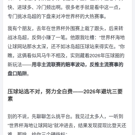
快、进球多、冷门频出啊。很多老手就是看中这一点，
专门挑冰岛超的下盘来对冲世界杯的大热赛事。
我有个朋友，去年在世界杯外围赛上栽了跟头，后来转
战冰岛超，反倒小赚了一笔。他跟我吐槽：“世界杯海地
让球网站那水太深，还不如冰岛超压球站来得实在。”你
瞧，这俩看似风马牛不相及，实则藏着2026年压球圈的
新玩法——
用非主流联赛的赔率波动，反推主流赛事的
盘口陷阱
。
压球站选不对，努力全白费——2026年避坑三要
素
别的不说，先聊聊怎么挑平台。我见过太多人，一听到
“世界杯海地让球网站”就冲进去，结果发现提现比登天还
难。那啥，给你三个硬指标：