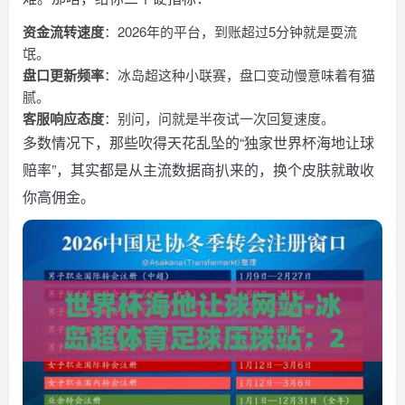
资金流转速度
：2026年的平台，到账超过5分钟就是耍流
氓。
盘口更新频率
：冰岛超这种小联赛，盘口变动慢意味着有猫
腻。
客服响应态度
：别问，问就是半夜试一次回复速度。
多数情况下，那些吹得天花乱坠的“独家世界杯海地让球
赔率”，其实都是从主流数据商扒来的，换个皮肤就敢收
你高佣金。