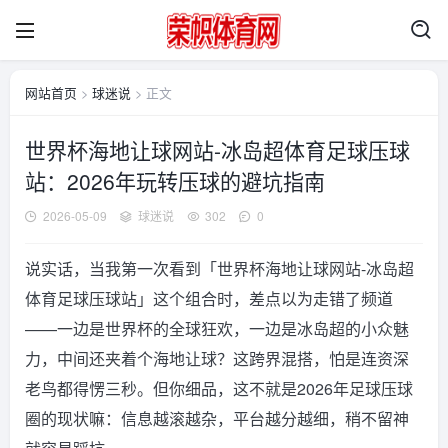
网站首页
>
球迷说
> 正文
世界杯海地让球网站-冰岛超体育足球压球
站：2026年玩转压球的避坑指南
2026-05-09
球迷说
302
0
说实话，当我第一次看到「世界杯海地让球网站-冰岛超
体育足球压球站」这个组合时，差点以为走错了频道
——一边是世界杯的全球狂欢，一边是冰岛超的小众魅
力，中间还夹着个海地让球？这跨界混搭，怕是连资深
老鸟都得愣三秒。但你细品，这不就是2026年足球压球
圈的现状嘛：信息越滚越杂，平台越分越细，稍不留神