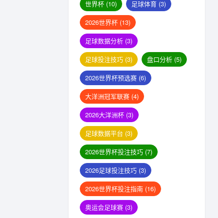
世界杯
(10)
足球体育
(3)
2026世界杯
(13)
足球数据分析
(3)
足球投注技巧
(3)
盘口分析
(5)
2026世界杯预选赛
(6)
大洋洲冠军联赛
(4)
2026大洋洲杯
(3)
足球数据平台
(3)
2026世界杯投注技巧
(7)
2026足球投注技巧
(3)
2026世界杯投注指南
(16)
奥运会足球赛
(3)