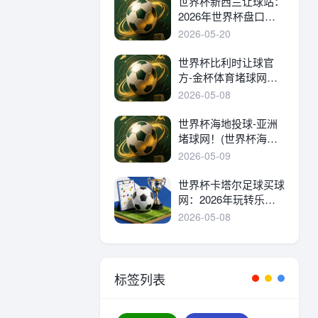
世界杯新西兰让球站：
2026年世界杯盘口预
测与实战解析
2026-05-20
世界杯比利时让球官
方-金杯体育堵球网：
2026最新盘口深度解
2026-05-08
析
世界杯海地投球-亚洲
堵球网！(世界杯海地
投球)背后的战术博弈
2026-05-09
与风险警示
世界杯卡塔尔足球买球
网：2026年玩转乐鱼
买球排名策略足球体育
2026-05-08
的实用指南
标签列表