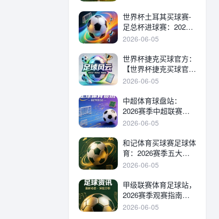
世界杯土耳其买球赛-
足总杯进球赛：2026
年投注策略与数据解析
2026-06-05
世界杯捷克买球官方：
【世界杯捷克买球官
方】2026年必须知道
2026-06-05
的那些事
中超体育球盘站：
2026赛季中超联赛投
注与观赛的7个关键点
2026-06-05
和记体育买球赛足球体
育：2026赛季五大联
赛投注策略与趋势解析
2026-06-05
甲级联赛体育足球站，
2026赛季观赛指南与
深度解析（甲级联赛体
2026-06-05
育足球站）