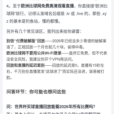
4。至于
欧洲比球网免费高清观看直播
，你直接搜“欧洲比
球网”就行，记得认准域名后缀是 .tv 或 .live 的，那些 .xy
z 的基本是钓鱼站，懂的都懂。
另外有几个常见误区，我列出来给你避雷：
别信“付费破解版”回放
——2026年已经没多少靠谱的破解渠
道了，正规回放一个月也就几十块，省得中毒。
欧洲比球网不要用公共Wi-Fi登录
——虽然它免费，但不代表
没安全风险，我建议你开个VPN再访问。
回放和直播的延迟差别
——回放的延迟是0，直播有15秒左
右，千万别在直播里发“这球进了”而实际还没进，容易被打
脸。
问答环节：你可能也想问这些
问：世界杯买球直播回放能看2026年所有比赛吗？