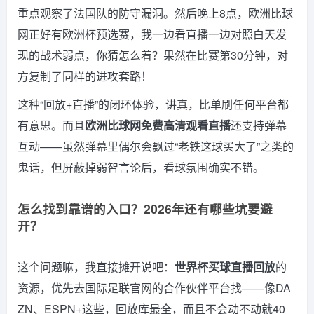
重点观察了法国队的防守漏洞。然后晚上8点，欧洲比球
网正好有欧洲杯预选赛，我一边看直播一边对照白天发
现的战术弱点，你猜怎么着？果然在比赛第30分钟，对
方复制了同样的进攻套路！
这种“回放+直播”的闭环体验，讲真，比单刷任何平台都
有意思。而且
欧洲比球网免费高清观看直播
还支持弹幕
互动——虽然弹幕里偶尔会飘过“老铁这球买大了”之类的
鬼话，但屏蔽掉弱智言论后，看球氛围确实不错。
怎么找到靠谱的入口？2026年还有哪些坑要避
开？
这个问题嘛，我直接摊开说吧：
世界杯买球直播回放
的
资源，优先去国际足联官网的合作伙伴平台找——像DA
ZN、ESPN+这些，回放库最全，而且不会动不动就40