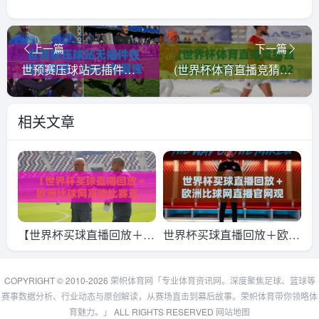
上一篇
下一篇
世预赛压球站无插件在线直播网，2026年最佳观赛选择？
(世界杯体育直播竞猜直播官网观看入口)：2026年世界杯观赛指南，认准官方入口！世界杯体育直播竞猜直播官网观看入口
相关文章
【世界杯买球直播回放＋欧
世界杯买球直播回放＋欧洲
洲比球网高清比赛直播
比球网直播官网观看入口：
网】，2026年球迷必看的
2026年最新观赛指南
COPYRIGHT © 2010-2026
荣帜体育网「专业体育资讯网。深度聚焦足球、篮球等
赛事数据分析、行业动态与原创解读，从赛场直击到幕后故事。荣帜体育带你领略体
两大神器！
育魅力。」
ALL RIGHTS RESERVED
网站地图