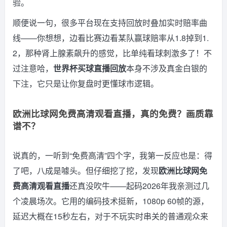
验。
顺便说一句，很多平台现在支持回放时叠加实时赔率曲
线——你想想，边看比赛边看某队赢球赔率从1.8掉到1.
2，那种肾上腺素飙升的感觉，比单纯看球刺激多了！不
过注意哈，
世界杯买球直播回放
本身不涉及真金白银的
下注，它只是让你复盘时更懂球市逻辑。
欧洲比球网免费高清观看直播，真的免费？画质靠
谱不？
说真的，一听到“免费高清”四个字，我第一反应也是：得
了吧，八成是噱头。但仔细挖了挖，发现
欧洲比球网免
费高清观看直播
还真没吹牛——起码2026年我亲测过几
个凌晨场次。它用的编码技术挺新，1080p 60帧的源，
延迟大概在15秒左右，对于不玩实时串关的普通观众来