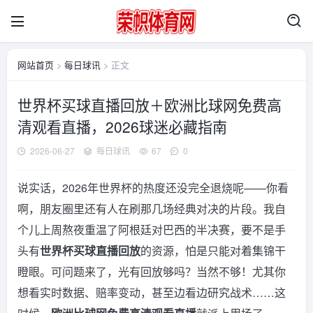
网站首页
>
每日球讯
> 正文
世界杯买球直播回放＋欧洲比球网免费高
清观看直播，2026球迷必藏指南
2026-06-27
每日球讯
67
0
说实话，2026年世界杯的热度还没完全退烧呢——你看
啊，朋友圈里还有人在刷那几场经典对决的片段。我自
个儿上周熬夜重温了阿根廷对巴西的半决赛，要不是手
头有
世界杯买球直播回放
的资源，怕是只能对着集锦干
瞪眼。可问题来了，光有回放够吗？当然不够！尤其你
想看实时数据、赔率变动，甚至边看边研究战术……这