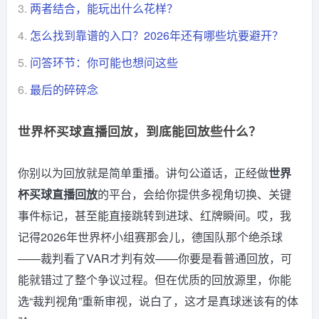
3.
两者结合，能玩出什么花样？
4.
怎么找到靠谱的入口？2026年还有哪些坑要避开？
5.
问答环节：你可能也想问这些
6.
最后的碎碎念
世界杯买球直播回放，到底能回放些什么？
你别以为回放就是简单重播。讲句公道话，正经做
世界
杯买球直播回放
的平台，会给你提供多视角切换、关键
事件标记，甚至能直接跳转到进球、红牌瞬间。哎，我
记得2026年世界杯小组赛那会儿，德国队那个绝杀球
——裁判看了VAR才判有效——你要是看普通回放，可
能就错过了整个争议过程。但在优质的回放源里，你能
选“裁判视角”重新审视，说白了，这才是真球迷该有的体