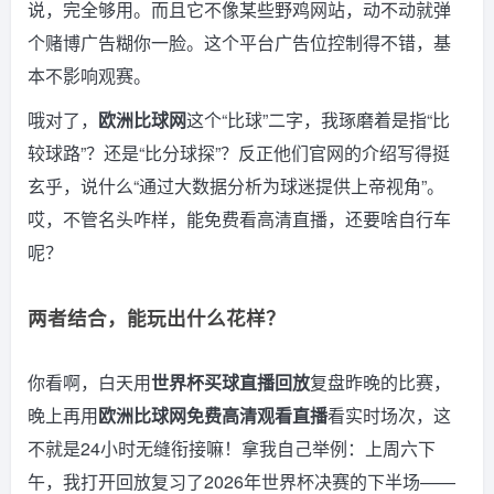
说，完全够用。而且它不像某些野鸡网站，动不动就弹
个赌博广告糊你一脸。这个平台广告位控制得不错，基
本不影响观赛。
哦对了，
欧洲比球网
这个“比球”二字，我琢磨着是指“比
较球路”？还是“比分球探”？反正他们官网的介绍写得挺
玄乎，说什么“通过大数据分析为球迷提供上帝视角”。
哎，不管名头咋样，能免费看高清直播，还要啥自行车
呢？
两者结合，能玩出什么花样？
你看啊，白天用
世界杯买球直播回放
复盘昨晚的比赛，
晚上再用
欧洲比球网免费高清观看直播
看实时场次，这
不就是24小时无缝衔接嘛！拿我自己举例：上周六下
午，我打开回放复习了2026年世界杯决赛的下半场——