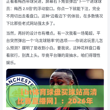
正看着梅西带球突进，屏幕右下角会弹出“下一个进球球
员：梅西 2.5倍”的浮动窗口。你点一下就能下注，完全
不用切出去看盘口。这种“边看边下”的体验，在多数情况
下比那些老式网站强太多了。
当然，再好的设计也有槽点。有一次我看一场葡超，平
台突然弹出一个“乌龙球赔率”的选项——你说这玩意儿怎
么预测？摆明了是收割小白。要我说，这种花样盘口看
看就行，别真上头。毕竟平台赚的是抽水，咱们得理性
娱乐。