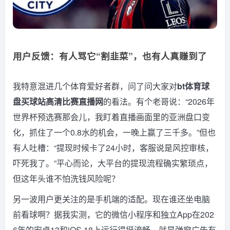
用户反馈：有人骂它“割韭菜”，也有人真赚到了
我特意混进几个体育爱好者群，问了问大家对
bt体育球
盘买球站高清比赛直播网
的看法。有个老哥说：“2026年
世界杯预选赛那会儿，我盯着直播画面里的亚洲盘口变
化，抓住了一个0.8水的机会，一晚上赢了三千多。”但也
有人吐槽：“提现时候卡了24小时，客服说是风控审核，
吓死我了。”平心而论，大平台的提现流程确实繁琐点，
但这年头谁不怕洗钱风险呢？
另一波用户更关注的是手机端的适配。现在谁还坐电脑
前看球啊？据我实测，它的微信小程序和独立App在202
6年的安卓13和iOS 18上运行得挺流畅，就是弹窗广告有