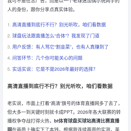
我可不是在念广告，而是以一个老球迷加偶尔玩两手的
人的身份，跟你分享点真实体验。
1.
高清直播到底行不行？别光听吹，咱们看数据
2.
球盘玩法跟直播怎么“合体”？我发现了门道
3.
用户反馈：有人骂它“割韭菜”，也有人真赚到了
4.
问答环节：几个你可能关心的问题
5.
实话实说：它是不是2026年最好的选择？
高清直播到底行不行？别光听吹，咱们看数据
老实说，市面上打着“高清”旗号的体育直播网多了去了，
但大多一到关键时刻就卡成PPT。2026年各大联赛的转
播权争夺战打得火热，
bt体育球盘买球站高清比赛直播
网
在画质上确实下了本钱。根据我连续两周的实测，英