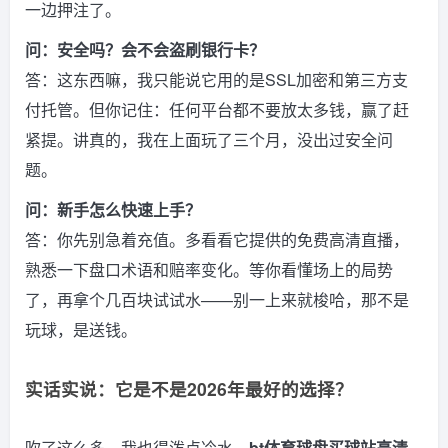
一边押注了。
问：安全吗？会不会盗刷银行卡？
答：这东西嘛，我只能说它用的是SSL加密和第三方支
付托管。但你记住：任何平台都不要放太多钱，赢了赶
紧提。讲真的，我在上面玩了三个月，没出过安全问
题。
问：新手怎么快速上手？
答：你先别急着充值。多看看它提供的免费高清直播，
熟悉一下盘口术语和赔率变化。等你看懂场上的局势
了，再拿个几百块试试水——别一上来就梭哈，那不是
玩球，是送钱。
实话实说：它是不是2026年最好的选择？
吹了这么多，我也得泼点冷水。
bt体育球盘买球站高清