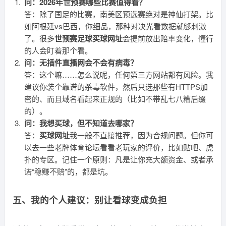
问：2026年世预赛哪些比赛值得看？
答：除了国足的比赛，南美区预选赛绝对是神仙打架。比
如阿根廷vs巴西，你细品，那种对决光看数据就够刺激
了。很多
世预赛足球买球网址
会提前放出赔率变化，懂行
的人会盯着那个看。
问：无插件直播网会不会有病毒？
答：这个嘛……怎么说呢，任何第三方网站都有风险。我
建议你装个靠谱的杀毒软件，然后只选那些有HTTPS加
密的、而且域名看起来正规的（比如不带乱七八糟后缀
的）。
问：我想买球，但不知道去哪家？
答：
买球网址
我一般不直接推荐，因为合规问题。但你可
以去一些老牌体育论坛看看老玩家的评价，比如贴吧、虎
扑的专区。记住一个原则：凡是让你充大额资金、或者承
诺“稳赚不赔”的，都是坑。
五、我的个人建议：别让看球变成负担