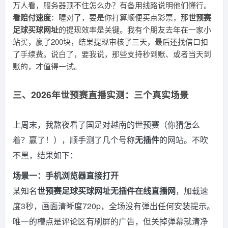
万人看，服务器顶不住怎么办？有备用线路说明他们懂行。
看赔付速度
：喔对了，要是你打算顺便买点彩票，那
世预赛
足球买球网址
的提现效率是关键。我有个朋友去年在一家小
站买，赢了200块，结果提现审核了三天，最后还找借口扣
了手续费。说白了，要我说，那些支持秒到账、或者当天到
账的，才值得一试。
三、2026年世预赛直播实测：三个真实场景
上周末，我熬夜看了国足对越南的世预赛（你猜怎么
着？赢了！），顺手测了几个号称
无插件
的网站。不吹
不黑，结果如下：
场景一：手机浏览器直接打开
某知名
世预赛足球买球网址无插件在线直播网
，加载速
度3秒，画面清晰度720p，全场没有弹出任何安装提示。
唯一的槽点是评论区有刷屏的广告，但关掉弹幕就清净