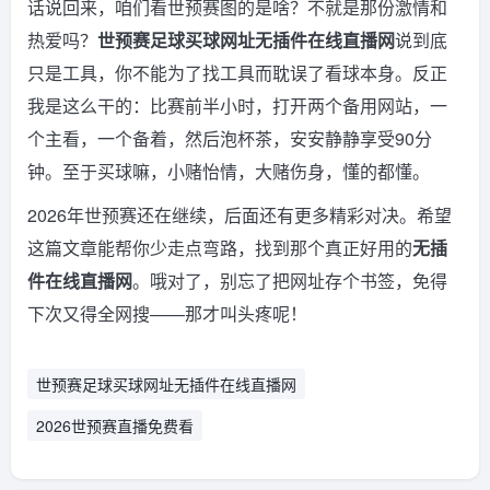
话说回来，咱们看世预赛图的是啥？不就是那份激情和
热爱吗？
世预赛足球买球网址无插件在线直播网
说到底
只是工具，你不能为了找工具而耽误了看球本身。反正
我是这么干的：比赛前半小时，打开两个备用网站，一
个主看，一个备着，然后泡杯茶，安安静静享受90分
钟。至于买球嘛，小赌怡情，大赌伤身，懂的都懂。
2026年世预赛还在继续，后面还有更多精彩对决。希望
这篇文章能帮你少走点弯路，找到那个真正好用的
无插
件在线直播网
。哦对了，别忘了把网址存个书签，免得
下次又得全网搜——那才叫头疼呢！
世预赛足球买球网址无插件在线直播网
2026世预赛直播免费看