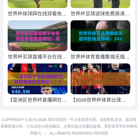
t了吗？
备指南
世界杯体球网在线观看免费
世界杯足球进球免费高清观
直播站，2026年观赛新选
看直播：2026年最全观赛
择！
指南+技术解析
世界杯买球直播平台在线观
世界杯体育直播集锦无插件
看免费直播站！高清流畅新
在线直播网：2026年球迷
体验（世界杯买球直播平
的私房观赛指南
台）2026年观赛指南
【亚洲区世界杯直播网在线
【2026世界杯体育比球在
观看免费直播站】！2026
线观看免费直播站】：真球
年看球攻略与避坑指南
迷的免费观赛指南
COPYRIGHT © 2010-2026
荣帜体育网「专业体育资讯网。深度聚焦足球、篮球等
赛事数据分析、行业动态与原创解读，从赛场直击到幕后故事。荣帜体育带你领略体
育魅力。」
ALL RIGHTS RESERVED
网站地图