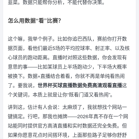
韭菜。数据只能帮你分析，不能代替你决策。
怎么用数据“看”比赛？
这个嘛，我举个例子。比如你追巴西队，赛前你打开数
据页面，看他们最近5场的平均控球率、射正率、以及核
心球员的跑动距离。直播时对照这些数据，你会发现有
意思的事——比如某球员上半场跑动少，下半场大概率
被换下。数据+直播结合着看，你就不再是单纯看热闹
了。要我说，
世界杯买球直播数据免费高清观看直播
这
个关键词，本质上就是让你“既看门道又看热闹”。
讲到这，估计有人会说：太麻烦了，我就想找个网站一
键搞定。行吧，那我也摊牌——2026年真不存在一个网
站能同时提供官方高清直播和实时数据还完全免费。但
如果你愿意花点时间搭环境，上面那些路子足够你舒舒