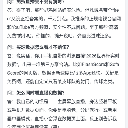
问：免费直播会不会有病毒？
答：得了吧，那些野鸡网站确实危险。但凡域名带个“fre
e”又没正经备案的，千万别点。我推荐的正规电视台官网
和YouTube官方频道，安全性不成问题。至于那些“高清
免费”的小站，你懂的，摊开说吧，弹窗比进球还多。
问：买球数据怎么看才不落伍？
答：说实话，你用手机自带的浏览器搜“2026世界杯实时
数据”，出来一堆第三方聚合站。比如FlashScore和Sofa
Score的网页版，数据更新速度比很多App还快。关键是
免费啊，还能自定义只看某支球队的射门、传球之类。
问：怎么同时看直播和数据？
答：我自己的习惯是——主屏幕放直播，旁边竖着平板
或手机开数据页面。你要是电脑党，分屏就行。或者用
画中画模式，直播小窗浮在数据页上面。反正别告诉我
你连两个屏幕都没有（笑）。