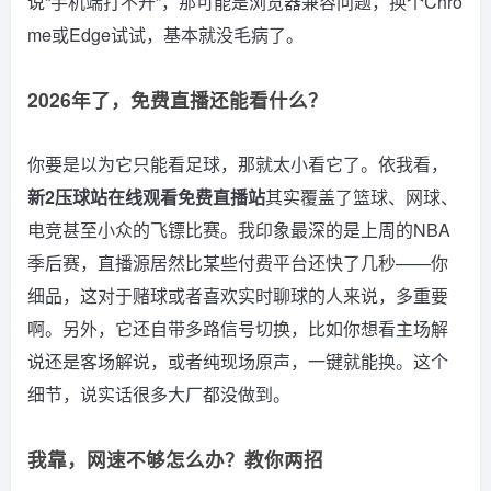
说“手机端打不开”，那可能是浏览器兼容问题，换个Chro
me或Edge试试，基本就没毛病了。
2026年了，免费直播还能看什么？
你要是以为它只能看足球，那就太小看它了。依我看，
新2压球站在线观看免费直播站
其实覆盖了篮球、网球、
电竞甚至小众的飞镖比赛。我印象最深的是上周的NBA
季后赛，直播源居然比某些付费平台还快了几秒——你
细品，这对于赌球或者喜欢实时聊球的人来说，多重要
啊。另外，它还自带多路信号切换，比如你想看主场解
说还是客场解说，或者纯现场原声，一键就能换。这个
细节，说实话很多大厂都没做到。
我靠，网速不够怎么办？教你两招