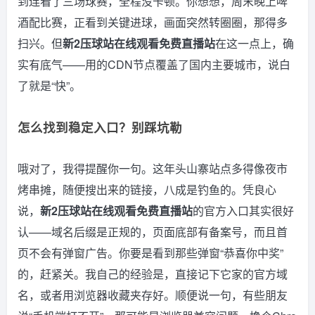
到连看了三场球赛，全程没卡顿。你想想，周末晚上啤
酒配比赛，正看到关键进球，画面突然转圈圈，那得多
扫兴。但
新2压球站在线观看免费直播站
在这一点上，确
实有底气——用的CDN节点覆盖了国内主要城市，说白
了就是“快”。
怎么找到稳定入口？别踩坑勒
哦对了，我得提醒你一句。这年头山寨站点多得像夜市
烤串摊，随便搜出来的链接，八成是钓鱼的。凭良心
说，
新2压球站在线观看免费直播站
的官方入口其实很好
认——域名后缀是正规的，页面底部有备案号，而且首
页不会有弹窗广告。你要是看到那些弹窗“恭喜你中奖”
的，赶紧关。我自己的经验是，直接记下它家的官方域
名，或者用浏览器收藏夹存好。顺便说一句，有些朋友