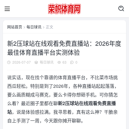
网站首页
>
每日球讯
> 正文
新2压球站在线观看免费直播站：2026年度
最佳体育直播平台实测体验
2026-07-07
每日球讯
63
0
说实话，现在找个靠谱的体育直播平台，不比菜市场挑
西瓜轻松。特别是到了2026年，各种直播站起起落落，
要么画质糊成马赛克，要么卡得你想砸手机。可你猜怎
么着？最近圈子里都在聊
新2压球站在线观看免费直播
站
，说是体验感拉满。我寻思着，真有这么神？干脆亲
自上手测了一周，今天跟你摊开聊聊。