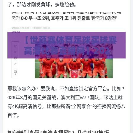
了，那边才刚发角球，多尴尬勒。
那我该怎么办？要我说，不如直接锁定官方平台。比如2
026年3月的国足关键战，澳大利亚vs中国队，咪咕上就
有4K超高清信号，比那些所谓“全网聚合”的盗播网流畅八
百倍。
如何辨别真假“高清直播网”？几个实用技巧