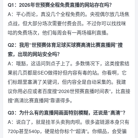
Q1：2026年世预赛全程免费直播的网站存在吗？
A：平心而论，真没几个全程免费的。央视偶尔放几场焦
点战，但大部分场次需要付费会员。不过你可以找找咪
咕的免费场次，他们每周会有一两场福利直播。
Q2：我用“世预赛体育足球买球赛高清比赛直播网”搜
索，出现的网站安全吗？
A：哦豁，这话问到点子上了。多数情况下，这类搜索结
果前几页都是SEO做得好但内容有毒的站。你看啊，它
们标题里塞满了关键词，但内容全是自动采集的。我建
议你用必应或者百度搜“2026世预赛直播时间表”，比直接
搜“高清比赛直播网”靠谱得多。
Q3：为什么有的直播网画面特别模糊，还说是“高清”？
A：说白了，就是挂羊头卖狗肉呗。很多盗链源本身只有
720p甚至540p，硬是给你标个“超清”。你细品，会受骗