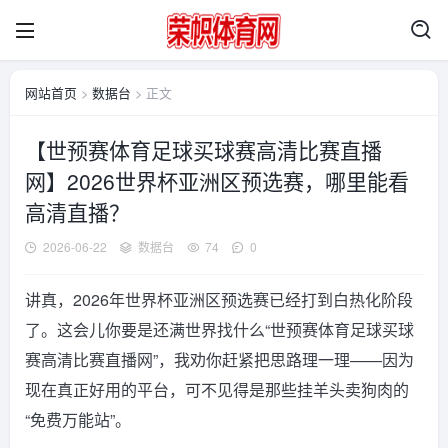
网站首页
>
数据台
> 正文
【世预赛体育足球买球赛高清比赛直播
网】2026世界杯亚洲区预选赛，哪里能看
高清直播？
2026-06-22
数据台
74
0
讲真，2026年世界杯亚洲区预选赛已经打到白热化阶段
了。这会儿你要是还满世界找什么“世预赛体育足球买球
赛高清比赛直播网”，我劝你赶紧把思路理一理——因为
现在真正好用的平台，可不见得是那些挂羊头卖狗肉的
“免费万能站”。