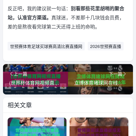
反正吧，我的建议就一句话：
别看那些花里胡哨的聚合
站，认准官方渠道。
真球迷，不差那十几块钱会员费，
差的是熬夜看完球第二天还得上班的命哟。
世预赛体育足球买球赛高清比赛直播网
2026世预赛直播
上一篇
下一篇
(世界杯体育网视频直播网站)：2026年球迷必收的5个宝藏观赛平台
立博体育堵球网在线观看免费直播站：2026年体育迷的终极观赛指南
相关文章