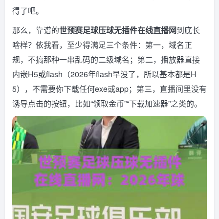
得了吧。
那么，靠谱的
世预赛足球压球无插件在线直播网
到底长
啥样？依我看，至少得满足三个条件：第一，域名正
规，不搞那种一串乱码的二级域名；第二，播放器直接
内嵌H5或flash（2026年flash早没了，所以基本都是H
5），不需要你下载任何exe或app；第三，直播间里没有
诱导点击的按钮，比如“领取金币”“下载加速器”之类的。