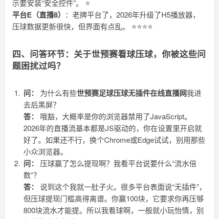
示要安装“安全控件”。 ⭐
平台E（直播8）
：老牌平台了，2026年升级了H5播放器，
压球数据更新很快，但界面有点乱。 ⭐⭐⭐⭐
四、问答环节：关于世预赛看球压球，你被这些问
题困扰过吗？
问：
为什么有些
世预赛足球压球无插件在线直播网
我进
去后黑屏？
答：
哦豁，大概率是你的浏览器禁用了JavaScript。
2026年的直播流基本都是JS驱动的，你在设置里开启就
好了。如果还不行，换个Chrome或Edge试试，别用那些
小众浏览器。
问：
压球赢了怎么提现啊？我看平台说要什么“流水倍
数”？
答：
说到这个我就一肚子火。很多平台表面说“无插件”，
但压球提现门槛高得离谱。你赢100块，它要求你再压够
800块流水才能提。所以我看球啊，一般就小玩怡情，别