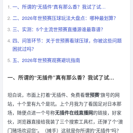
1.
一、所谓的“无插件”真有那么香？我试了试…
2.
二、2026年世预赛压球玩法大盘点：哪种最划算？
3.
三、实测：5个主流世预赛直播源谁最靠谱？
4.
四、问答环节：关于世预赛看球压球，你被这些问题
困扰过吗？
5.
五、2026年世预赛观赛避坑指南
一、所谓的“无插件”真有那么香？我试了试…
坦白说，市面上打着“无插件、免费看
世预赛
”旗号的网
站，十个里有九个是坑。上个月我为了看国足对日本那
场，随便点进一个号称
无插件在线直播网
的链接，好家
伙，浏览器直接给我装了三个搜索工具栏，还弹了个“澳
门赌场欢迎您”。（摊手）这就是你所谓的“无插件”吗？