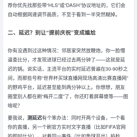
荐你优先找那些带“HLS”或“DASH”协议地址的，它们会
自动根据网速调节画质，不至于看到一半突然糊掉。
二、延迟？别让“提前庆祝”变成尴尬
你有没遇到过这种情况：邻居家突然放鞭炮，你一脸懵
逼查比分，才发现进球已经过去两分钟了——这就是延
迟的锅。说实话，主流平台的实时延迟普遍在30-90秒之
间，而那些号称“世界杯买球直播网现场高清比赛直播网”
的野鸡平台，延迟甚至能到两分钟以上。你想想，朋友
圈里别人都在刷“梅开二度”了，你还盯着屏幕傻等——图
啥呢？
要我说，
测延迟
有个笨办法：同时开两个设备，一个看
你的直播，另一个刷官方实时文字直播（比如FIFA官网
的即时比分）。对着同一事件（比如角球开出）掐秒