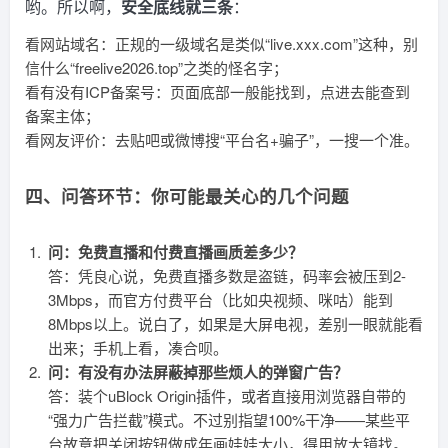
哟。所以啊，
安全底线就三条
：
看网站域名：正规的一级域名是类似“live.xxx.com”这种，别
信什么“freelive2026.top”之类的怪名字；
看有没有ICP备案号：页面底部一般能找到，点进去能查到
备案主体；
看网友评价：去贴吧或微博搜“平台名+骗子”，一搜一个准。
四、问答环节：你可能最关心的几个问题
问：免费直播和付费直播画质差多少？
答：凭良心说，免费直播多数是盗链，码率会被压到2-
3Mbps，而官方付费平台（比如央视频、咪咕）能到
8Mbps以上。说白了，如果是大屏电视，差别一眼就能看
出来；手机上看，凑合呗。
问：有没有办法屏蔽掉那些烦人的弹窗广告？
答：装个uBlock Origin插件，或者直接用浏览器自带的
“强力广告拦截”模式。不过别指望100%干净——某些平
台故意把关闭按钮做成年画娃娃大小，得用放大镜找。