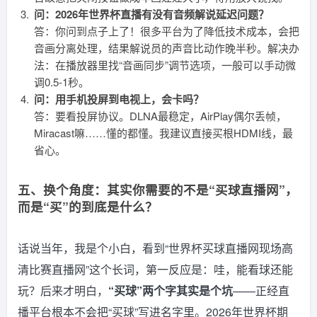
问：2026年世界杯直播有没有音频解说延迟问题？
答：你问到点子上了！很多平台为了降低技术成本，会把
音画分离处理，结果解说员的声音比动作晚半秒。解决办
法：在播放器里找“音画同步”调节选项，一般可以手动微
调0.5-1秒。
问：用手机投屏到电视上，会卡吗？
答：要看投屏协议。DLNA最稳定，AirPlay偶尔丢帧，
Miracast嘛……懂的都懂。我建议直接买根HDMI线，最
省心。
五、换个角度：其实你需要的不是“买球直播网”，
而是“买”的到底是什么？
话说当年，我是个小白，看到“世界杯买球直播网现场高
清比赛直播网”这个长词，第一反应是：哇，能看球还能
玩？后来才明白，
“买球”两个字其实是个坑
——正经直
播平台根本不会把“买球”写进名字里。2026年世界杯期