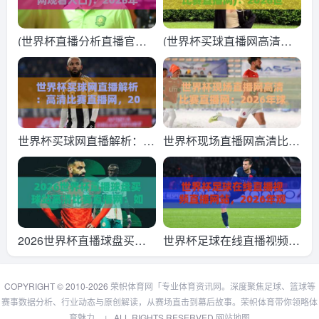
(世界杯直播分析直播官网
(世界杯买球直播网高清比
观看入口)：2026年看球必
赛直播网)：2026世界杯观
备，这几个平台你真的会选
赛必备，这些高清直播渠道
吗？
你知道吗？
世界杯买球网直播解析：高
世界杯现场直播网高清比赛
清比赛直播网，2026看球
直播网：2026年球迷必收
新姿势
藏的高清观赛指南（世界杯
现场直播网高清比赛直播
网）
2026世界杯直播球盘买球
世界杯足球在线直播视频直
站高清比赛直播网：如何分
播网站，2026年观赛指南
辨真假高清源？
全解析
COPYRIGHT © 2010-2026
荣帜体育网「专业体育资讯网。深度聚焦足球、篮球等
赛事数据分析、行业动态与原创解读，从赛场直击到幕后故事。荣帜体育带你领略体
育魅力。」
ALL RIGHTS RESERVED
网站地图