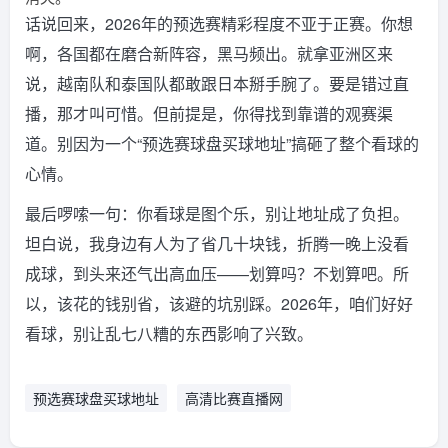
话说回来，2026年的预选赛精彩程度不亚于正赛。你想
啊，各国都在磨合新阵容，黑马频出。就拿亚洲区来
说，越南队和泰国队都敢跟日本掰手腕了。要是错过直
播，那才叫可惜。但前提是，你得找到靠谱的观赛渠
道。别因为一个“预选赛球盘买球地址”搞砸了整个看球的
心情。
最后啰嗦一句：你看球是图个乐，别让地址成了负担。
坦白说，我身边有人为了省几十块钱，折腾一晚上没看
成球，到头来还气出高血压——划算吗？不划算吧。所
以，该花的钱别省，该避的坑别踩。2026年，咱们好好
看球，别让乱七八糟的东西影响了兴致。
预选赛球盘买球地址
高清比赛直播网