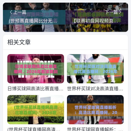
上一篇
下一篇
(世预赛直播网比分无插件在线直播网) 2026年世预赛，这些免费无插件网站让你告别卡顿
【联赛初盘网视频直播网站】2026年实测：老球迷都在哪看球？
相关文章
日博买球网高清比赛直播
世界杯买球对决高清直播比
网，2026年看球赛到底该
赛直播网：2026年球迷必
怎么选？
看的终极观赛指南！
(世界杯买球直播网高清比
世界杯买球网直播解析：高