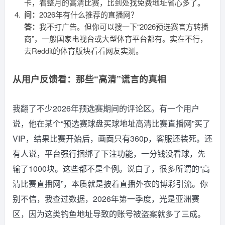
卡，看整月的高清比赛，比到处找免费地址省心多了。
问：
2026年有什么推荐的直播网？
答：
我不打广告。但你可以搜一下“2026预选赛官方转播
商”，一般国家电视台或大型体育平台都有。实在不行，
去Reddit的体育版块看看网友实测。
从用户反馈看：那些“高清”谎言的真相
我翻了不少2026年预选赛期间的评论区。有一个用户
说，他在某个“预选赛球盘买球地址高清比赛直播网”买了
VIP，结果比赛开始后，画面只有360p，客服还装死。还
有人说，平台强行捆绑了下注功能，一分钱没看球，先
输了1000块。这些都不是个例。说白了，很多所谓的“高
清比赛直播网”，本质就是披着直播外衣的博彩引流。你
别不信，我查过数据，2026年第一季度，光是亚洲赛
区，因为这类钓鱼地址导致的账号被盗案就多了三成。