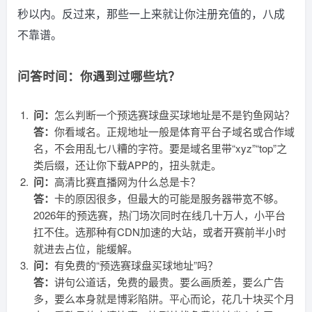
秒以内。反过来，那些一上来就让你注册充值的，八成
不靠谱。
问答时间：你遇到过哪些坑？
问：
怎么判断一个预选赛球盘买球地址是不是钓鱼网站？
答：
你看域名。正规地址一般是体育平台子域名或合作域
名，不会用乱七八糟的字符。要是域名里带“xyz”“top”之
类后缀，还让你下载APP的，扭头就走。
问：
高清比赛直播网为什么总是卡？
答：
卡的原因很多，但最大的可能是服务器带宽不够。
2026年的预选赛，热门场次同时在线几十万人，小平台
扛不住。选那种有CDN加速的大站，或者开赛前半小时
就进去占位，能缓解。
问：
有免费的“预选赛球盘买球地址”吗？
答：
讲句公道话，免费的最贵。要么画质差，要么广告
多，要么本身就是博彩陷阱。平心而论，花几十块买个月