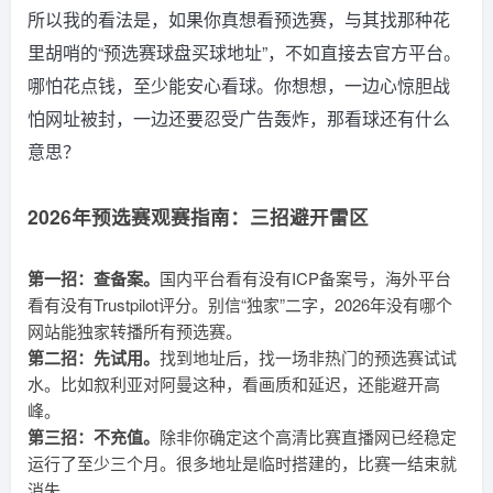
所以我的看法是，如果你真想看预选赛，与其找那种花
里胡哨的“预选赛球盘买球地址”，不如直接去官方平台。
哪怕花点钱，至少能安心看球。你想想，一边心惊胆战
怕网址被封，一边还要忍受广告轰炸，那看球还有什么
意思？
2026年预选赛观赛指南：三招避开雷区
第一招：查备案。
国内平台看有没有ICP备案号，海外平台
看有没有Trustpilot评分。别信“独家”二字，2026年没有哪个
网站能独家转播所有预选赛。
第二招：先试用。
找到地址后，找一场非热门的预选赛试试
水。比如叙利亚对阿曼这种，看画质和延迟，还能避开高
峰。
第三招：不充值。
除非你确定这个高清比赛直播网已经稳定
运行了至少三个月。很多地址是临时搭建的，比赛一结束就
消失。