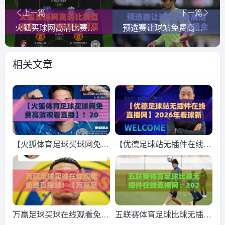
上一篇
下一篇
火狐买球网高清比赛直播网：【火狐买球网高清比赛直播网】2026年球迷必看的四大升级体验
预选赛让球站免费高清观看直播：2026年最全观赛指南（预选赛让球站）
相关文章
【火狐体育足球买球网免费
【优德足球站无插件在线直
高清观看直播】！2026年
播网】2026年看球新体
最全观赛指南来了
验：告别卡顿，畅享高清
万赢足球买球在线观看免费
五联赛体育足球比球无插件