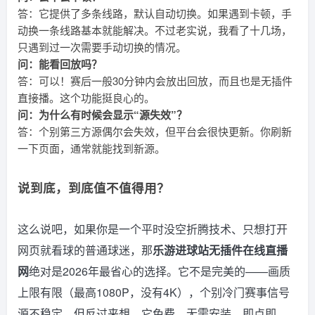
答：它提供了多条线路，默认自动切换。如果遇到卡顿，手
动换一条线路基本就能解决。不过老实说，我看了十几场，
只遇到过一次需要手动切换的情况。
问：能看回放吗？
答：可以！赛后一般30分钟内会放出回放，而且也是无插件
直接播。这个功能挺良心的。
问：为什么有时候会显示“源失效”？
答：个别第三方源偶尔会失效，但平台会很快更新。你刷新
一下页面，通常就能找到新源。
说到底，到底值不值得用？
这么说吧，如果你是一个平时没空折腾技术、只想打开
网页就看球的普通球迷，那
乐游进球站无插件在线直播
网
绝对是2026年最省心的选择。它不是完美的——画质
上限有限（最高1080P，没有4K），个别冷门赛事信号
源不稳定。但反过来想，它免费、无需安装、即点即