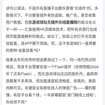
讲句公道话，不是所有直播平台都乐意做“无插件”的。多
数情况下，平台要靠插件来防盗链、推广告，甚至收集
用户数据。但
乐游进球站无插件在线直播网
的做法有点
不一样——它直接用H5流媒体技术，把所有资源打包成
网页能直接解析的格式。说白了，就是让你打开浏览器
就能看，连APP都不用装。哎，这不就是咱们一直想要
的那种“说看就看”吗？
我拿去年的世界杯预选赛测试了一下，同一场巴西对阿
根廷，用某平台需要安装一个Flash插件（你想想都2026
年了还有Flash），而乐游进球站这边则是秒开。画质倒
是都差不多高清，但加载速度和流畅度，讲真的，差距
肉眼可见。关键是没有那些烦人的弹窗广告——懂的都
懂，有些平台看个球，一半屏幕都是“澳门赌场上线啦”，
你说烦不烦？