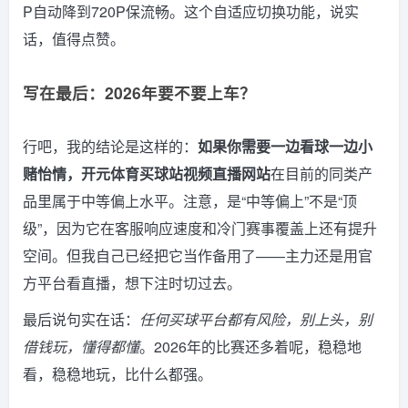
P自动降到720P保流畅。这个自适应切换功能，说实
话，值得点赞。
写在最后：2026年要不要上车？
行吧，我的结论是这样的：
如果你需要一边看球一边小
赌怡情，开元体育买球站视频直播网站
在目前的同类产
品里属于中等偏上水平。注意，是“中等偏上”不是“顶
级”，因为它在客服响应速度和冷门赛事覆盖上还有提升
空间。但我自己已经把它当作备用了——主力还是用官
方平台看直播，想下注时切过去。
最后说句实在话：
任何买球平台都有风险，别上头，别
借钱玩，懂得都懂
。2026年的比赛还多着呢，稳稳地
看，稳稳地玩，比什么都强。