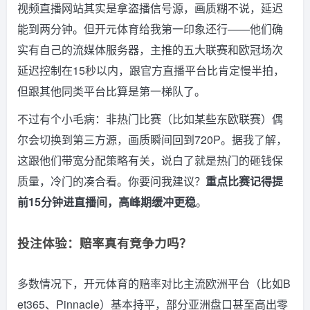
视频直播网站其实是拿盗播信号源，画质糊不说，延迟
能到两分钟。但开元体育给我第一印象还行——他们确
实有自己的流媒体服务器，主推的五大联赛和欧冠场次
延迟控制在15秒以内，跟官方直播平台比肯定慢半拍，
但跟其他同类平台比算是第一梯队了。
不过有个小毛病：非热门比赛（比如某些东欧联赛）偶
尔会切换到第三方源，画质瞬间回到720P。据我了解，
这跟他们带宽分配策略有关，说白了就是热门的砸钱保
质量，冷门的凑合看。你要问我建议？
重点比赛记得提
前15分钟进直播间，高峰期缓冲更稳
。
投注体验：赔率真有竞争力吗？
多数情况下，开元体育的赔率对比主流欧洲平台（比如B
et365、Pinnacle）基本持平，部分亚洲盘口甚至高出零