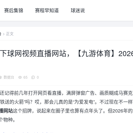
赛后集锦
赛程早知道
球迷说
台
> 正文
下球网视频直播网站，【九游体育】202
数据台
65
0
，你还记得前几年打开网页看直播，满屏弹窗广告、画质糊成马赛
老铁送的火箭”吗？哎，那会儿真的是“为爱发电”。不过现在不一
播网站
这个招牌，说起来在圈子里也算有点年头了。但2026年
个物种。