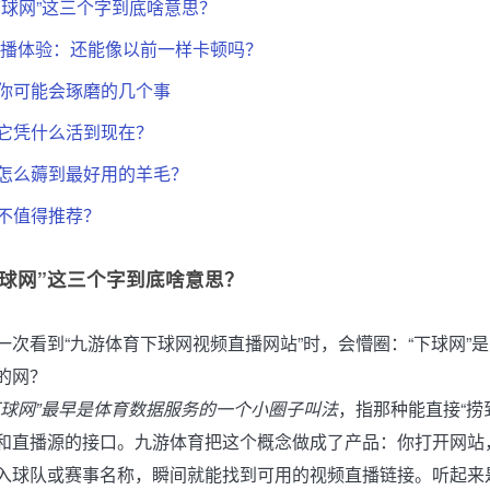
下球网”这三个字到底啥意思？
的直播体验：还能像以前一样卡顿吗？
你可能会琢磨的几个事
它凭什么活到现在？
怎么薅到最好用的羊毛？
不值得推荐？
下球网”这三个字到底啥意思？
一次看到“九游体育下球网视频直播网站”时，会懵圈：“下球网”
的网？
下球网”最早是体育数据服务的一个小圈子叫法
，指那种能直接“捞
和直播源的接口。九游体育把这个概念做成了产品：你打开网站
入球队或赛事名称，瞬间就能找到可用的视频直播链接。听起来