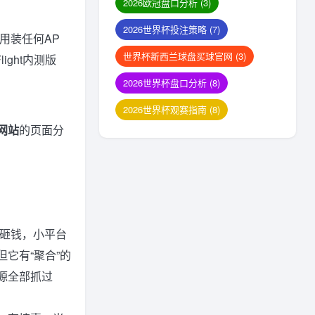
2026欧冠盘口分析
(3)
2026世界杯投注策略
(7)
用装任何AP
世界杯新西兰球盘买球官网
(3)
ight内测版
2026世界杯盘口分析
(8)
2026世界杯观赛指南
(8)
网站
的页面分
权砸钱，小平台
它有“聚合”的
源全部抓过