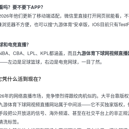
看吗？要不要下APP？
2026年他们更新了移动端适配，微信里直接打开网页就能看，不
浏览器不方便，也可以搜“九游体育”安卓版，iOS目前只有TestFl
球和电竞直播？
BA、CBA、LPL、KPL都涵盖，而且
九游体育下球网视频直播
——左边是足球篮球，右边是电竞网球，一目了然。
它凭什么活到现在？
026年的网络直播市场，竞争惨烈得跟绞肉机似的。大平台靠版
九游体育下球网视频直播网站属于中间派——它不买独家版权，但
手段把公开放送的信号、海外频道、甚至在社交平台上的非正规
清洗标签。