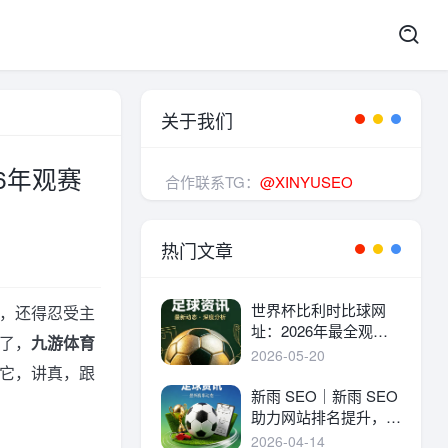
关于我们
6年观赛
合作联系TG：
@XINYUSEO
热门文章
世界杯比利时比球网
克，还得忍受主
址：2026年最全观赛
样了，
九游体育
指南与平台推荐
2026-05-20
的它，讲真，跟
新雨 SEO｜新雨 SEO
助力网站排名提升，新
雨 SEO 打造精准流
2026-04-14