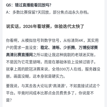
Q5：错过直播能看回放吗？
A：多数比赛保留7天回放，部分焦点战永久存档。
说实话，2026年看球赛，体验迭代太快了
你看啊，从模拟信号到数字信号，从标清到4K，其实用
户的需求一直没变：
稳定、清晰、少折腾
。
万博投球赛
高清比赛直播网
之所以能让我这种挑剔的老球迷买账，
不是因为它花里胡哨，而是在基础体验上没掉过链子。
就拿上周的欧冠决赛来说，全场330万人在线，服务器没
崩，画面没糊，这本身就是硬实力。
要我说，与其去各大论坛求“高清源”，不如直接试试这个
平台。毕竟时间成本比那点会员费贵多了，你说是不
是？