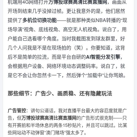
机端用4G网络打开
万博投球赛高清比赛直播网
，画面从
开场到结束几乎没掉过帧。更让我意外的是，他们居然
提供了
多机位切换功能
——就是那种类似NBA转播的“现
场导演”视角、底线视角、高空无人机视角。说白了，用
户能自己选看哪个角度。当时我截图发到球友群里，好
几个人问我是不是在现场拍的（笑）。你要知道，这背
后不是简单的拉流，而是平台自研的
AI智能分发引擎
，
会根据用户设备、网络环境动态调整码率。说白了，就
是它不会让你忽然卡一下，然后弹个“加载中”让你骂娘。
那些细节：广告少、画质稳、还有隐藏玩法
广告管控
：讲句公道话，我对直播平台最大的容忍度就是广
告，但
万博投球赛高清比赛直播网
的广告形式很克制——只
有开赛前和半场休息的两条15秒贴片，并且可以跳过。比某
些网站动不动弹窗“澳门赌场”强太多了。