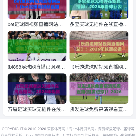
bet足球网视频直播网站！
多宝买球无插件在线直播
(bet足球网视频直播网站) 2
网：2026年看球新姿势，
026年最in观赛指南，老球
这波操作你细品
迷都在用
(bt888足球网直播官网观看
【乐游进球站视频直播网
入口)。2026年最新观赛指
站】！2026年球迷必备的
南：如何快速找到入口并享
观赛新选择
受高清直播
万赢足球买球无插件在线直
凯发进球免费高清观看直播
播网，2026年观赛新体
(凯发进球)！2026最新观赛
验？
指南与平台实测
COPYRIGHT © 2010-2026
荣帜体育网「专业体育资讯网。深度聚焦足球、篮球等
赛事数据分析、行业动态与原创解读，从赛场直击到幕后故事。荣帜体育带你领略体