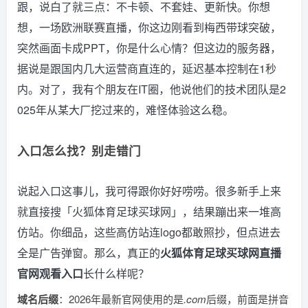
跟，说白了就三点：不卡顿、不套娃、更新快。你想
想，一场欧洲联赛直播，你这边刚看到梅西带球突破，
突然画面卡成PPT，你是什么心情？但这边的服务器，
据说是跟国内几大运营商直连的，延迟基本控制在1秒
内。对了，我有个朋友在IT圈，他说他们的技术团队是2
025年从某大厂挖过来的，难怪体验这么稳。
入口怎么找？别走错门
说起入口这事儿，我可得跟你好好唠唠。很多新手上来
就直接搜「火狐体育足球买球网」，结果蹦出来一堆高
仿站。你细品，这些高仿站连logo都敢照抄，但点进去
全是广告弹窗。那么，真正的
火狐体育足球买球网直播
官网观看入口
长什么样呢？
域名后缀
：2026年最新官网使用的是
.com
后缀，前面是拼音