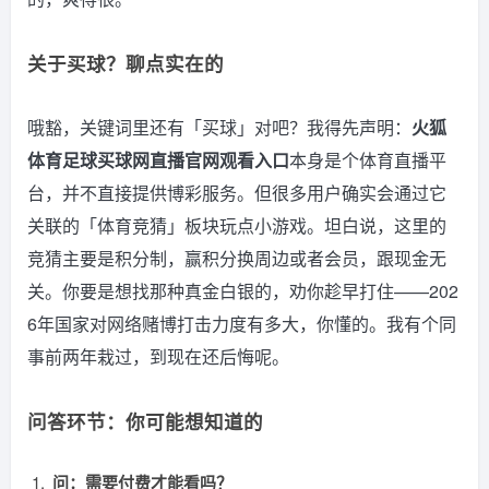
关于买球？聊点实在的
哦豁，关键词里还有「买球」对吧？我得先声明：
火狐
体育足球买球网直播官网观看入口
本身是个体育直播平
台，并不直接提供博彩服务。但很多用户确实会通过它
关联的「体育竞猜」板块玩点小游戏。坦白说，这里的
竞猜主要是积分制，赢积分换周边或者会员，跟现金无
关。你要是想找那种真金白银的，劝你趁早打住——202
6年国家对网络赌博打击力度有多大，你懂的。我有个同
事前两年栽过，到现在还后悔呢。
问答环节：你可能想知道的
问：需要付费才能看吗？