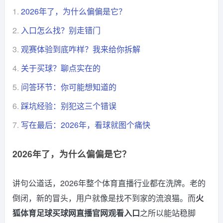
1.
2026年了，为什么偏偏是它？
2.
入口怎么找？别走错门
3.
观赛体验到底咋样？我来给你拆解
4.
关于买球？聊点实在的
5.
问答环节：你可能想知道的
6.
踩坑经验：别犯这三个错误
7.
写在最后：2026年，看球就图个痛快
2026年了，为什么偏偏是它？
讲句公道话，2026年整个体育直播行业都在洗牌。老的
倒闭，新的冒头，用户就像是找不到家的流浪猫。而
火
狐体育足球买球网直播官网观看入口
之所以能站稳脚