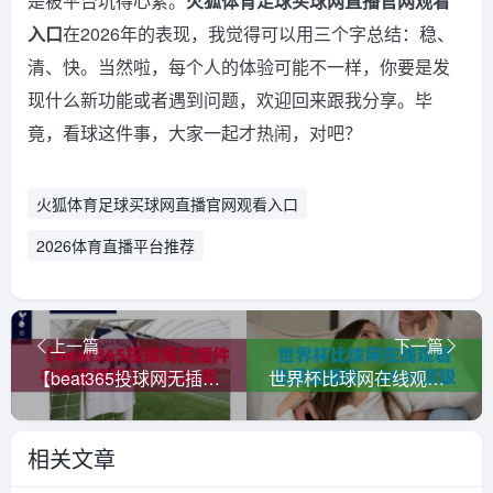
是被平台坑得心累。
火狐体育足球买球网直播官网观看
入口
在2026年的表现，我觉得可以用三个字总结：稳、
清、快。当然啦，每个人的体验可能不一样，你要是发
现什么新功能或者遇到问题，欢迎回来跟我分享。毕
竟，看球这件事，大家一起才热闹，对吧？
火狐体育足球买球网直播官网观看入口
2026体育直播平台推荐
上一篇
下一篇
【beat365投球网无插件在线直播网】: 2026年观赛新选择，体验零延迟的极致直播
世界杯比球网在线观看免费直播站：2026顶级观赛体验（世界杯比球网）
相关文章