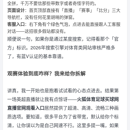
全拼，千万不要信那些带数字或者奇怪字符的。
页面设计
：首页顶部直接有「直播」「赛事」「比分」三大
导航栏，没有任何花里胡哨的弹窗。
客服入口
：右下角有个绿色气泡，点进去能直接跟人工客服
对话——这招很多假站都没有。
顺便说一句，如果你是通过某度搜索，记得看那个「官
方」标识。2026年搜索引擎对体育类网站审核严格多
了，有蓝V认证的基本靠谱。
观赛体验到底咋样？我来给你拆解
讲真，我一开始也是抱着试试看的心态点进去。结果第
一场英超直播就让我有点惊讶——
火狐体育足球买球网
直播官网观看入口
居然提供了超清、高清、流畅三种画
质选项。要知道，很多平台为了省带宽，默认给你个标
清，让你误以为是自己网速不行。这里多提一嘴，如果