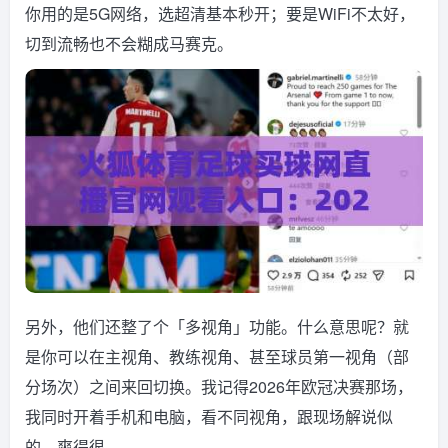
你用的是5G网络，选超清基本秒开；要是WiFi不太好，
切到流畅也不会糊成马赛克。
另外，他们还整了个「多视角」功能。什么意思呢？就
是你可以在主视角、教练视角、甚至球员第一视角（部
分场次）之间来回切换。我记得2026年欧冠决赛那场，
我同时开着手机和电脑，看不同视角，跟现场解说似
的，爽得很。