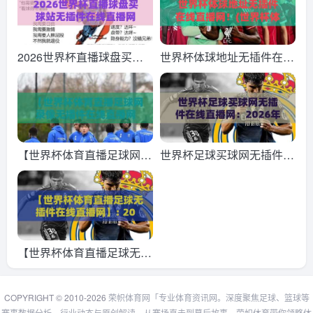
的观赛首选，你get了吗？
界杯观赛新姿势！无插件高
清直播+实时比分，球迷必
备神器，你真的用对了吗？
2026世界杯直播球盘买球
世界杯体球地址无插件在线
站无插件在线直播网：你猜
直播网！(世界杯体球地址
怎么着，这里有个隐藏玩法
无插件在线直播网)2026年
观赛新姿势，告别卡顿与插
件
【世界杯体育直播足球网录
世界杯足球买球网无插件在
像无插件在线直播网】：20
线直播网：2026年观赛全
26年观赛新体验，无插件高
攻略！
清回放全攻略
【世界杯体育直播足球无插
件在线直播网】: 2026年看
球神器，老球迷都在用
COPYRIGHT © 2010-2026
荣帜体育网「专业体育资讯网。深度聚焦足球、篮球等
赛事数据分析、行业动态与原创解读，从赛场直击到幕后故事。荣帜体育带你领略体