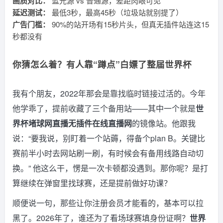
画质对比：
蓝光源 vs 普通源，差距肉眼可见
延迟测试：
最低3秒，最高45秒（垃圾站就别提了）
广告门槛：
90%的站开场有15秒片头，但真无插件站连这15
秒都没有
你猜怎么着？有人靠“蹲点”白嫖了整届世界杯
我有个朋友，2022年那会是靠找临时链接过活的。今年
他学乖了，提前收藏了三个备用站——其中一个就是
世
界杯堵球网直播无插件在线直播网
的镜像站。他跟我
说：“要我说，别盯着一个站薅，得备个plan B。关键比
赛前半小时去网站刷一刷，有时候会有备用线路自动切
换。” 他这么干，愣是一次卡顿都没遇到。那你呢？是打
算继续在弹窗里找球赛，还是提前做好功课？
顺便说一句，那些让你注册会员才能看的，基本可以拉
黑了。2026年了，谁还为了看场球赛填身份证啊？
世界