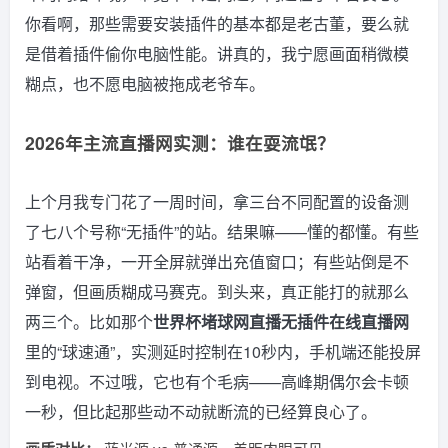
你看啊，那些需要安装插件的基本都是老古董，要么就
是借着插件偷你电脑性能。讲真的，我宁愿画面稍微模
糊点，也不愿电脑被拖成老爷车。
2026年主流直播网实测：谁在耍流氓？
上个月我专门花了一周时间，拿三台不同配置的设备测
了七八个号称“无插件”的站。结果嘛——懂的都懂。有些
站看着干净，一开全屏就弹出充值窗口；有些站倒是不
弹窗，但画质糊成马赛克。到头来，真正能打的就那么
两三个。比如那个
世界杯堵球网直播无插件在线直播网
里的“球速通”，实测延时控制在10秒内，手机端还能投屏
到电视。不过哦，它也有个毛病——高峰期偶尔会卡顿
一秒，但比起那些动不动就断流的已经算良心了。