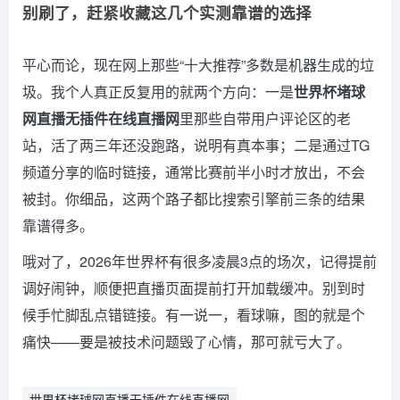
别刷了，赶紧收藏这几个实测靠谱的选择
平心而论，现在网上那些“十大推荐”多数是机器生成的垃
圾。我个人真正反复用的就两个方向：一是
世界杯堵球
网直播无插件在线直播网
里那些自带用户评论区的老
站，活了两三年还没跑路，说明有真本事；二是通过TG
频道分享的临时链接，通常比赛前半小时才放出，不会
被封。你细品，这两个路子都比搜索引擎前三条的结果
靠谱得多。
哦对了，2026年世界杯有很多凌晨3点的场次，记得提前
调好闹钟，顺便把直播页面提前打开加载缓冲。别到时
候手忙脚乱点错链接。有一说一，看球嘛，图的就是个
痛快——要是被技术问题毁了心情，那可就亏大了。
世界杯堵球网直播无插件在线直播网