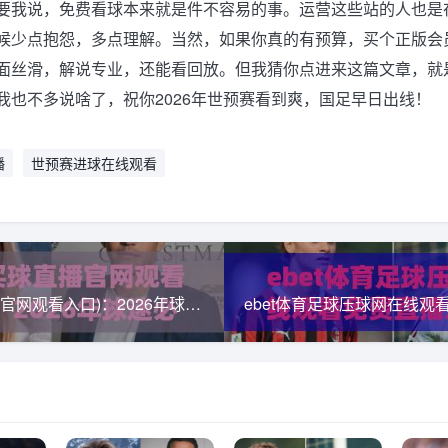
要我说，免费看球本来就是件不容易的事。运营这些站的人也是
候少点抱怨，多点理解。当然，如果你真的有预算，买个正版会
面丝滑，解说专业，还能看回放。但我猜你点进来这篇文章，就
我也不多说啥了，祝你2026年世预赛看到爽，国足早日出线！
播
世预赛进球在线观看
(万赢买球直播官网观看入口)：2026年球迷必备的五大观赛捷径，你Get了吗？