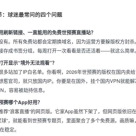
节：球迷最常问的四个问题
用刷新链接、一直能用的免费世预赛直播站？
没有。所有免费站都会定期换域名，因为运营方要躲版权方封杀
接存成书签分组，每周打开一次看看是否还活着——就这么简单
打开显示“境外无法观看”？
很多站加了IP白名单。你看啊，2026年世预赛的版权在国内卖
想惹官司，就只放国内IP。你要是在国外，挂个国内VPN就能
PN，容易被劫持信息。
预赛哪个App好用？
推荐“浪客直播”的网页版。它家App虽然下架了，但网页版依旧
-足球”，就能看到世预赛专题页，里面聚合了多个免费源。画质嘛
胜在稳定。