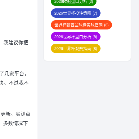
2026欧冠盘口分析
(3)
2026世界杯投注策略
(7)
世界杯新西兰球盘买球官网
(3)
2026世界杯盘口分析
(8)
。我建议你把
2026世界杯观赛指南
(8)
。
给了几家平台，
解决。不过我不
在更新。实测点
，多数情况下