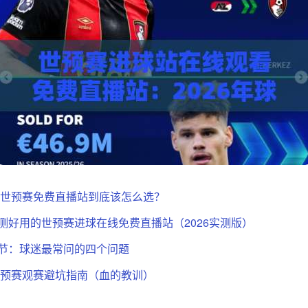
6年世预赛免费直播站到底该怎么选？
测好用的世预赛进球在线免费直播站（2026实测版）
节：球迷最常问的四个问题
6世预赛观赛避坑指南（血的教训）