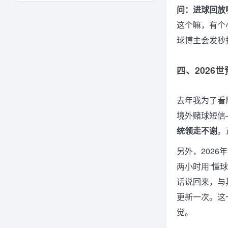
问：进球回放
这个嘛，有个小
球博主会发秒
四、2026
去年我为了看
境外赌球短信
统领走不谢
。
另外，202
两小时用“懂
话说回来，与
更新一次。这
觉。