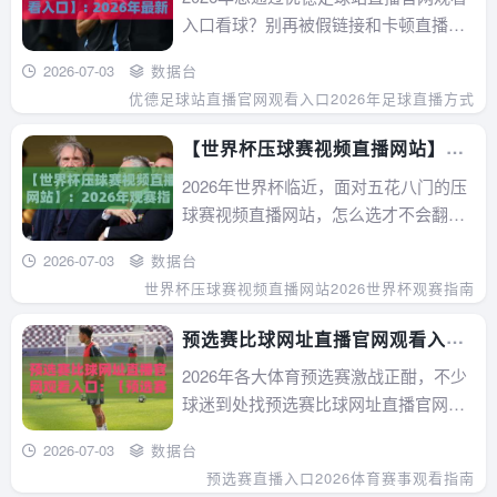
入口看球？别再被假链接和卡顿直播坑
了。这篇文章结合真实体验和避坑经
2026-07-03
数据台
验，教你三步找到真实、高清、低延迟
优德足球站直播官网观看入口
2026年足球直播方式
的官方入口，涵盖手机端和PC端的最佳
玩法，还有常见问题的详细解答。不讲
【世界杯压球赛视频直播网站】：
虚的，全是干货。...
2026年观赛指南与实战经验分享
2026年世界杯临近，面对五花八门的压
球赛视频直播网站，怎么选才不会翻
车？本文从实战角度出发，手把手教你
2026-07-03
数据台
避开广告陷阱、延迟坑和提现难题。不
世界杯压球赛视频直播网站
2026世界杯观赛指南
仅有最新平台评测，还有真人测试的避
坑口诀，帮你找到真正好用又稳定的世
预选赛比球网址直播官网观看入
界杯压球赛视频直播网站，让你边看球
口：【预选赛比球网址直播官网观
2026年各大体育预选赛激战正酣，不少
边下注，安心享受...
看入口】2026年你该知道的几个关
球迷到处找预选赛比球网址直播官网观
键点
看入口。说实话，网上信息真真假假，
2026-07-03
数据台
稍不留神就点进广告页面。这篇文章不
预选赛直播入口
2026体育赛事观看指南
扯虚的，直接给你捋清楚官方认证的直