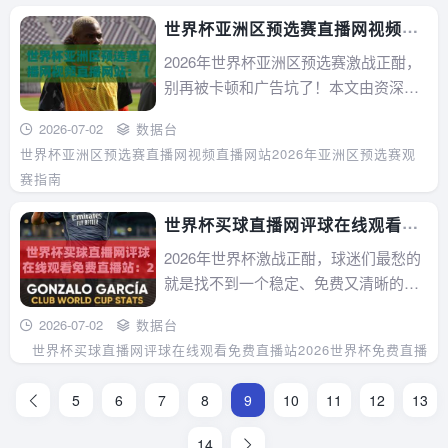
播渠道、避坑指南，外加几个过来人的
世界杯亚洲区预选赛直播网视频直
真实体验。你猜怎么着？有些入口连老
播网站：【世界杯亚洲区预选赛直
2026年世界杯亚洲区预选赛激战正酣，
球迷都不一定知...
播网视频直播网站】2026终极观赛
别再被卡顿和广告坑了！本文由资深体
指南！
育编辑实测20+直播平台，从版权信号
2026-07-02
数据台
源、多视角回放到移动端适配，手把手
世界杯亚洲区预选赛直播网视频直播网站
2026年亚洲区预选赛观
教你找到最靠谱的【世界杯亚洲区预选
赛指南
赛直播网视频直播网站】。内含咪咕、
爱奇艺、央视等渠道的优缺点对比，以
世界杯买球直播网评球在线观看免
及海外观赛、...
费直播站：2026年球迷看球新姿
2026年世界杯激战正酣，球迷们最愁的
势，免费高清不卡顿
就是找不到一个稳定、免费又清晰的直
播渠道。本文为你真实测评“世界杯买球
2026-07-02
数据台
直播网评球在线观看免费直播站”，从画
世界杯买球直播网评球在线观看免费直播站
2026世界杯免费直播
质、流畅度、解说质量到避坑指南，结
合个人使用体验和常见问题解答，帮你
5
6
7
8
9
10
11
12
13
省钱又省心，轻松看完整个世界杯。...
14