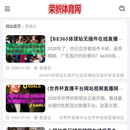
网站首页
> 数据台
【BE365体球站无插件在线直播
网】！一个高能体育迷的私藏宝库
2026年了，你还忍受着插件卡顿、画质
模糊、广告轰炸的折磨吗？be365体球
站无插件在线直播网，一个真正让体育
2026-07-06
数据台
迷解放双手的宝藏平台。无需安装任何
be365体球站无插件在线直播网
无插件体育直播
插件，浏览器即开即看，覆盖五大联
赛、NBA、电竞等海量赛事，画质稳定
(世界杯直播平台网站视频直播网
到令人感动。本文从真实使用体验出
站)：2026年观赛指南，选对平台
2026年世界杯即将在北美开踢，看球最
发，深度拆解...
不吃亏！
关键的就是选对直播平台。这篇文章帮
你盘点当下主流的世界杯直播平台网站
2026-07-06
数据台
世界杯直播平台
世界杯视频直播网站
视频直播网站，从版权、画质、延迟到
真实用户反馈，手把手教你避坑。无论