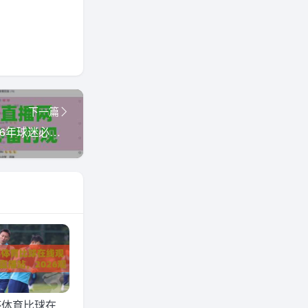
下一篇
让球赛高清比赛直播网，2026年球迷必备的观赛神器？
杯体育比球在线