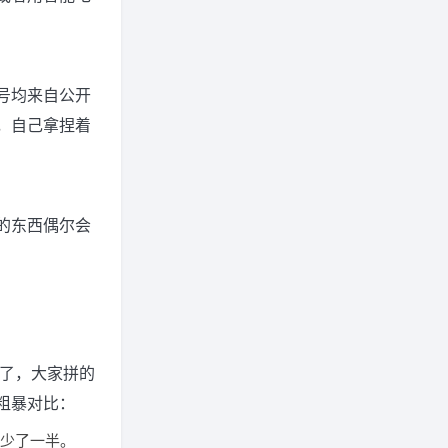
号均来自公开
，自己拿捏着
的东西偶尔会
白了，大家拼的
粗暴对比：
”少了一半。