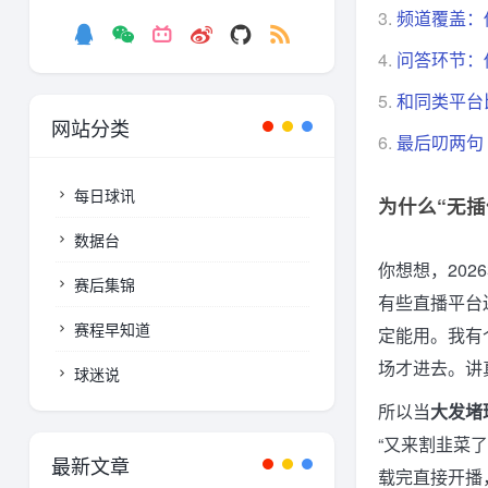
3.
频道覆盖：
4.
问答环节：
5.
和同类平台
网站分类
6.
最后叨两句
每日球讯
为什么“无插
数据台
你想想，20
赛后集锦
有些直播平台还
赛程早知道
定能用。我有
场才进去。讲
球迷说
所以当
大发堵
“又来割韭菜
最新文章
载完直接开播