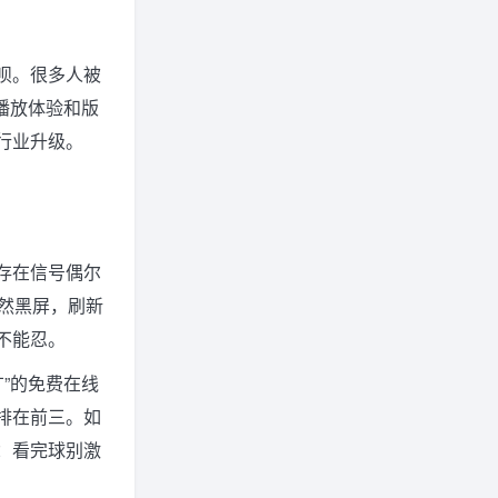
呗。很多人被
播放体验和版
行业升级。
存在信号偶尔
然黑屏，刷新
不能忍。
”的免费在线
排在前三。如
：看完球别激