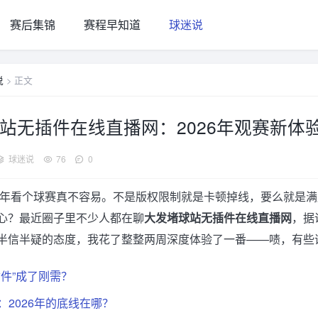
赛后集锦
赛程早知道
球迷说
说
> 正文
站无插件在线直播网：2026年观赛新体
球迷说
76
0
26年看个球赛真不容易。不是版权限制就是卡顿掉线，要么就是
心？最近圈子里不少人都在聊
大发堵球站无插件在线直播网
，据
半信半疑的态度，我花了整整两周深度体验了一番——啧，有些
插件”成了刚需？
：2026年的底线在哪？