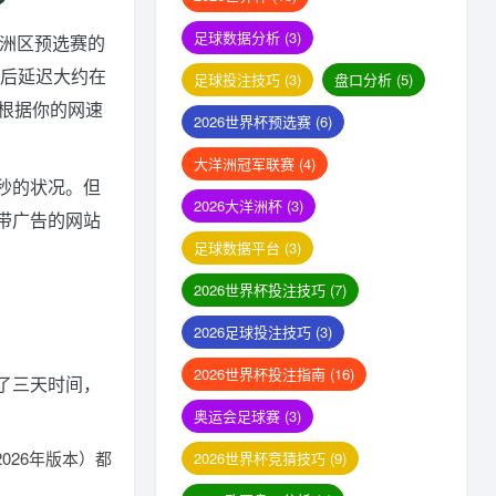
足球数据分析
(3)
亚洲区预选赛的
K后延迟大约在
足球投注技巧
(3)
盘口分析
(5)
根据你的网速
2026世界杯预选赛
(6)
大洋洲冠军联赛
(4)
秒的状况。但
2026大洋洲杯
(3)
带广告的网站
足球数据平台
(3)
2026世界杯投注技巧
(7)
2026足球投注技巧
(3)
2026世界杯投注指南
(16)
了三天时间，
奥运会足球赛
(3)
026年版本）都
2026世界杯竞猜技巧
(9)