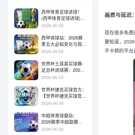
西甲体育足球进球！
画质与延迟：
(西甲体育足球进球)
2026赛季哪些射手最
2026-06-05
值得关注？
现在很多免费
西甲体球站：2026赛
要知道，20
季五大必知变化与观赛
不卡顿的平台
攻略
2026-06-05
世界杯土耳其买球赛-
足总杯进球赛：2026
年投注策略与数据解析
2026-06-05
世界杯捷克买球官方：
【世界杯捷克买球官
方】2026年必须知道
2026-06-05
的那些事
中超体育球盘站：
2026赛季中超联赛投
注与观赛的7个关键点
2026-06-05