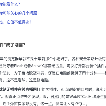
你能看什么？
你可能关心的几个问题
比，它值不值得选？
件”成了刚需？
26年的浏览器早就不是十年前那个小媳妇了，各种安全策略升级
死守着Flash或者ActiveX那套老古董，每次打开都要装个插
个朋友，为了看场欧冠决赛，愣是在电脑前折腾了四十分钟——
真，这不是看球，这是修电脑。
球站无插件在线直播网
打出“零插件、即点即播”的口号时，说实
了”。但真正点进去才发现，喔，居然用的是WebRTC和HLS原
，连个弹窗提示都没有。这一点，倒是让人有点惊喜。