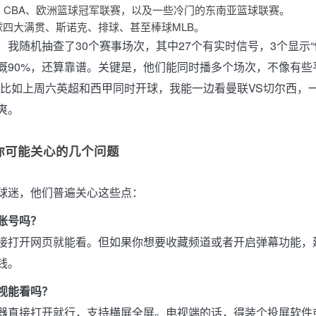
A、CBA、欧洲篮球冠军联赛，以及一些冷门的东南亚篮球联赛。
球四大满贯、斯诺克、排球、甚至棒球MLB。
：我随机抽查了30个赛事场次，其中27个有实时信号，3个显示“
概90%，还算靠谱。关键是，他们能同时播多个场次，不像有些
。比如上周六英超和西甲同时开球，我能一边看曼联VS切尔西，
爽。
你可能关心的几个问题
球迷，他们普遍关心这些点：
账号吗？
接打开网页就能看。但如果你想要收藏频道或者开启弹幕功能，
钱。
视能看吗？
器直接打开就行，支持横屏全屏。电视端的话，得装个投屏软件