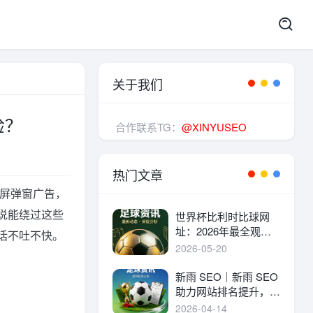
关于我们
验？
合作联系TG：
@XINYUSEO
热门文章
满屏弹窗广告，
说能绕过这些
世界杯比利时比球网
址：2026年最全观赛
话不吐不快。
指南与平台推荐
2026-05-20
新雨 SEO｜新雨 SEO
助力网站排名提升，新
雨 SEO 打造精准流
2026-04-14