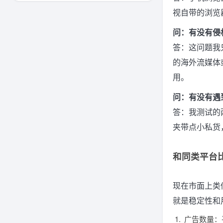
视自带的浏览
问：有没有侵
答：这问题我
的海外流媒体
用。
问：有没有遇
答：我测试的
夹带点小私货
和同类平台
现在市面上类
就是稳定性和
广告数量：