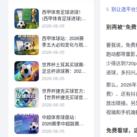
5.
别让选平台
西甲体育足球进球！
(西甲体育足球进球)
2026赛季哪些射手最
2026-06-05
别再被“免
值得关注？
西甲体球站：2026赛
要我说，免费
季五大必知变化与观赛
攻略
2026-06-05
跑动都带重影
少得达到72
世界杯土耳其买球赛-
足总杯进球赛：2026
进球，多扫兴
年投注策略与数据解析
2026-06-05
那么，202
世界杯捷克买球官方：
费）、还有抖
【世界杯捷克买球官
放出链接。另
方】2026年必须知道
2026-06-05
的那些事
视端和手机端
中超体育球盘站：
2026赛季中超联赛投
免费看球，
注与观赛的7个关键点
2026-06-05