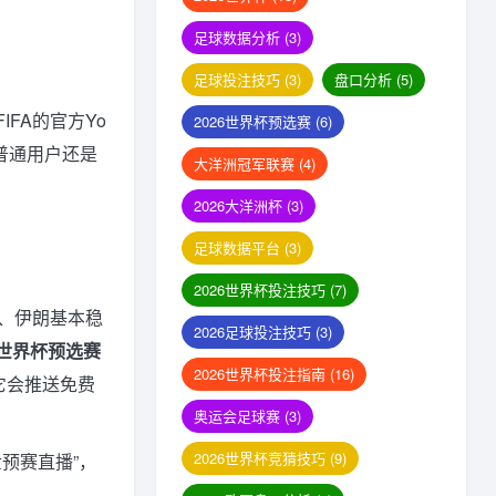
足球数据分析
(3)
足球投注技巧
(3)
盘口分析
(5)
FA的官方Yo
2026世界杯预选赛
(6)
普通用户还是
大洋洲冠军联赛
(4)
2026大洋洲杯
(3)
足球数据平台
(3)
2026世界杯投注技巧
(7)
、伊朗基本稳
2026足球投注技巧
(3)
世界杯预选赛
2026世界杯投注指南
(16)
它会推送免费
奥运会足球赛
(3)
2026世界杯竞猜技巧
(9)
预赛直播”，