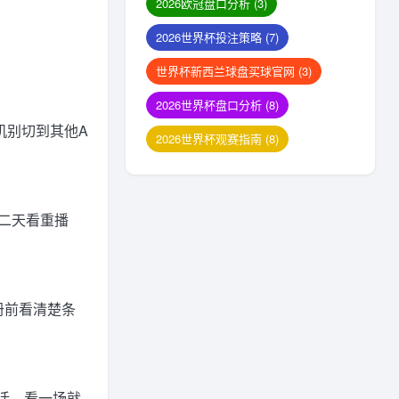
2026欧冠盘口分析
(3)
2026世界杯投注策略
(7)
世界杯新西兰球盘买球官网
(3)
2026世界杯盘口分析
(8)
机别切到其他A
2026世界杯观赛指南
(8)
二天看重播
册前看清楚条
话，看一场就