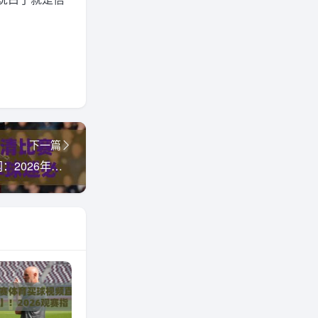
下一篇
预选赛买球赛高清比赛直播网：2026年球迷必备的观赛指南