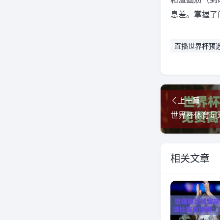
息差。掌握了
直播世界杯预
上一篇
相关文章