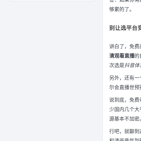
够累的了。
别让选平台
讲白了，免费
清观看直播
的
次选是
抖音体
另外，还有一
尔会直播世预
说到底，免费
少国内几个大
源基本不加密
行吧，就聊到
和渣画质气到