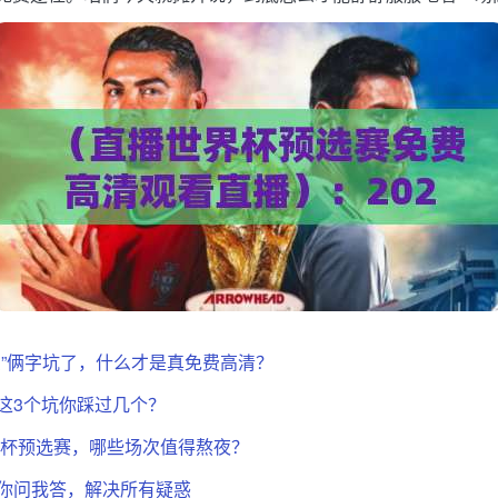
费”俩字坑了，什么才是真免费高清？
这3个坑你踩过几个？
世界杯预选赛，哪些场次值得熬夜？
你问我答，解决所有疑惑