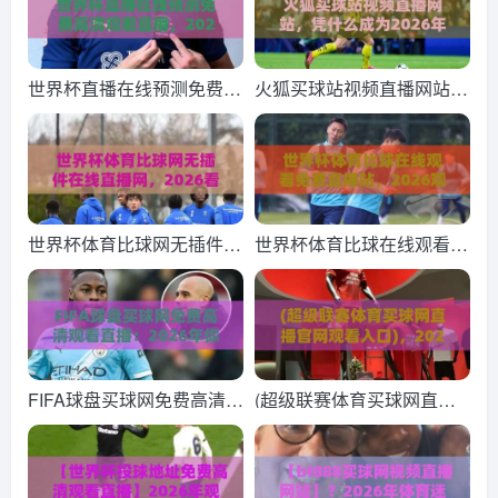
世界杯直播在线预测免费高
火狐买球站视频直播网站，
清观看直播，2026看球攻
凭什么成为2026年球迷新
略来了
宠？
世界杯体育比球网无插件在
世界杯体育比球在线观看免
线直播网，2026看球别再
费直播站，2026观赛新姿
瞎折腾了
势来了！
FIFA球盘买球网免费高清观
(超级联赛体育买球网直播
看直播：2026年你还信这
官网观看入口)，2026年最
个？
全观看攻略与避坑指南