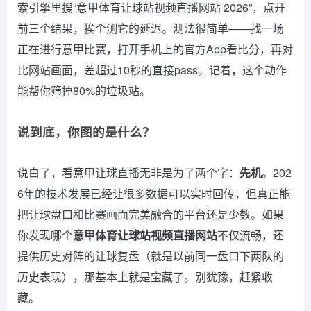
索引擎里搜“意甲体育让球站视频直播网站 2026”，点开
前三个结果，挨个测它的延迟。测法很简单——找一场
正在进行意甲比赛，打开手机上的官方App看比分，再对
比网站画面，差超过10秒的直接pass。记着，这个动作
能帮你筛掉80%的垃圾站。
说到底，你图的是什么？
说白了，看意甲让球直播无非是为了两个字：
先机
。202
6年的技术发展已经让很多数据可以实时回传，但真正能
把让球盘口和比赛画面完美融合的平台还是少数。如果
你发现哪个
意甲体育让球站视频直播网站
不仅流畅，还
提供历史对阵的让球复盘（就是以前同一盘口下两队的
历史表现），那基本上就是宝藏了。别犹豫，赶紧收
藏。