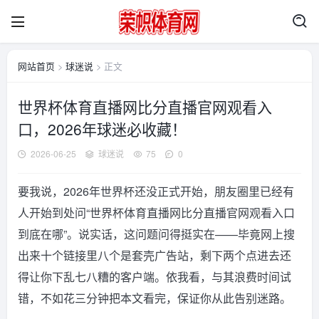
网站首页
>
球迷说
> 正文
世界杯体育直播网比分直播官网观看入
口，2026年球迷必收藏！
2026-06-25
球迷说
75
0
要我说，2026年世界杯还没正式开始，朋友圈里已经有
人开始到处问“世界杯体育直播网比分直播官网观看入口
到底在哪”。说实话，这问题问得挺实在——毕竟网上搜
出来十个链接里八个是套壳广告站，剩下两个点进去还
得让你下乱七八糟的客户端。依我看，与其浪费时间试
错，不如花三分钟把本文看完，保证你从此告别迷路。