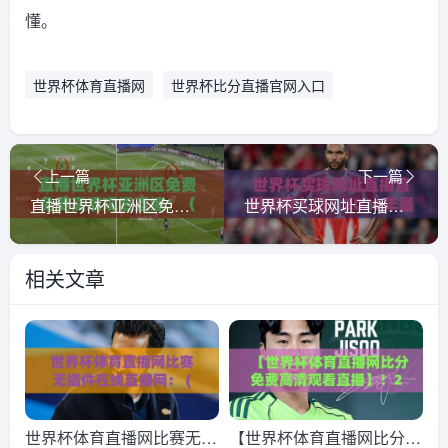
懂。
世界杯体育直播网
世界杯比分直播官网入口
上一篇
下一篇
直播世界杯亚洲区免费免费高清观看直播！（直播世界杯亚洲区免费免费高清观看直播）2026年观赛新姿势
世界杯买球网址直播官网观看入口：2026年最全观赛指南与合法购彩渠道
相关文章
世界杯体育直播网比赛无插
【世界杯体育直播网比分免