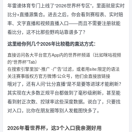
年雷速体育专门上线了“2026世界杯专区”，里面就是实时
比分+直播源集合。进去之后，你会看到赛程表、实时赔
率、文字直播和视频直播入口——而且不需要注册就能
看比分，这不比那些野鸡站靠谱多了？
这里给你列几个2026年比较稳的直达方式：
直接访问各大平台官方App内的世界杯频道（比如咪咕视频
的“世界杯”Tab）
在搜索引擎里加“-推广 -广告”过滤，或者用site:限定的语法
关注赛事版权方官方微博/公众号，他们会直接放链接
哦对了，还有人问“比分直播”是不是要等进球才能刷新？
其实现在大多数正规平台都做到了毫秒级刷新，甚至能
看到射正次数、控球率这些深度数据。说白了，只要找
对入口，比你在朋友圈等别人发截图快多了。
2026年看世界杯，这3个入口我亲测好用