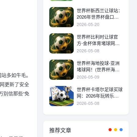
量，新雨 SEO 实现长
效优化
世界杯新西兰让球站：
2026年世界杯盘口预
测与实战解析
2026-05-20
世界杯比利时让球官
方-金杯体育堵球网：
2026最新盘口深度解
2026-05-08
析
世界杯海地投球-亚洲
堵球网！(世界杯海地
网站多如牛毛。
投球)背后的战术博弈
2026-05-09
与风险警示
盘网更新了安全
世界杯卡塔尔足球买球
万别信那些“免
网：2026年玩转乐鱼
买球排名策略足球体育
2026-05-08
的实用指南
推荐文章