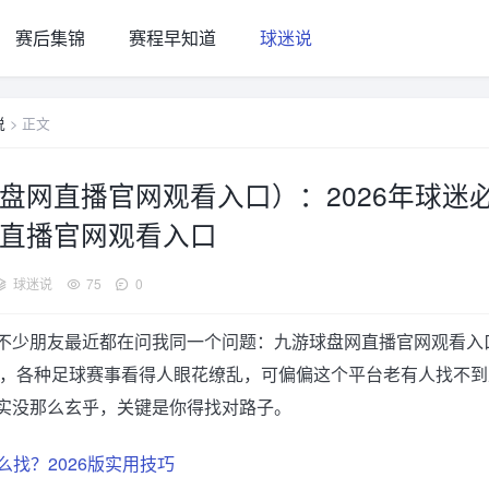
赛后集锦
赛程早知道
球迷说
说
> 正文
盘网直播官网观看入口）：2026年球迷
直播官网观看入口
球迷说
75
0
不少朋友最近都在问我同一个问题：九游球盘网直播官网观看入
年了，各种足球赛事看得人眼花缭乱，可偏偏这个平台老有人找不
实没那么玄乎，关键是你得找对路子。
么找？2026版实用技巧