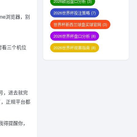
2026欧冠盘口分析
(3)
2026世界杯投注策略
(7)
ome浏览器，别
世界杯新西兰球盘买球官网
(3)
2026世界杯盘口分析
(8)
时看三个机位
2026世界杯观赛指南
(8)
号，进去就完
了，正规平台都
我得提醒你，