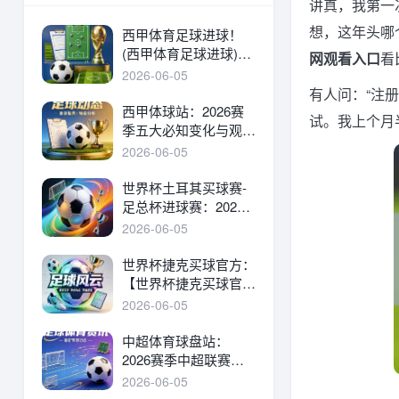
讲真，我第一
想，这年头哪
西甲体育足球进球！
(西甲体育足球进球)
网观看入口
看
2026赛季哪些射手最
2026-06-05
值得关注？
有人问：“注
西甲体球站：2026赛
试。我上个月
季五大必知变化与观赛
攻略
2026-06-05
世界杯土耳其买球赛-
足总杯进球赛：2026
年投注策略与数据解析
2026-06-05
世界杯捷克买球官方：
【世界杯捷克买球官
方】2026年必须知道
2026-06-05
的那些事
中超体育球盘站：
2026赛季中超联赛投
注与观赛的7个关键点
2026-06-05