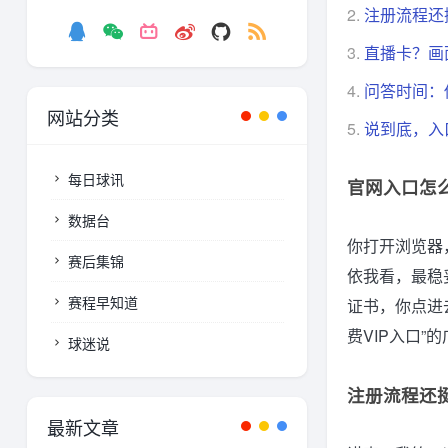
2.
注册流程还
3.
直播卡？画
4.
问答时间：
网站分类
5.
说到底，入
每日球讯
官网入口怎么
数据台
你打开浏览器
赛后集锦
依我看，最稳
赛程早知道
证书，你点进
费VIP入口”
球迷说
注册流程还
最新文章