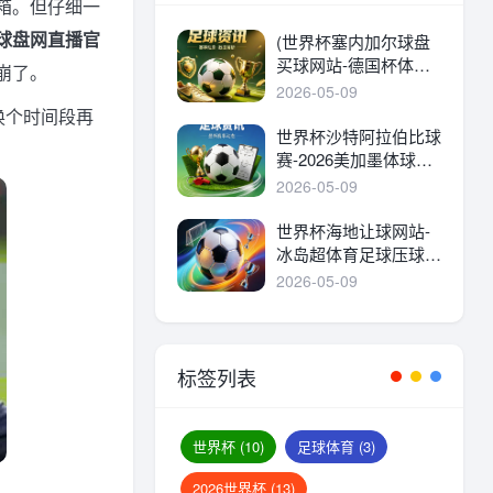
箱。但仔细一
球盘网直播官
(世界杯塞内加尔球盘
买球网站-德国杯体育
崩了。
球盘) 2026年新赛季，
2026-05-09
这些内幕你知道吗？
换个时间段再
世界杯沙特阿拉伯比球
赛-2026美加墨体球
站：绿鹰军团冲击16
2026-05-09
强，你需要知道的5大
看点
世界杯海地让球网站-
冰岛超体育足球压球
站：2026年玩转压球
2026-05-09
的避坑指南
标签列表
世界杯
(10)
足球体育
(3)
2026世界杯
(13)