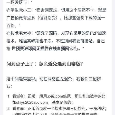
一场没落下！”
@学生党小王：“宿舍网速烂，但用这个居然不卡，就是
广告稍微有点多（但能忍受），比那些强制下载的强一
百倍。”
@技术宅大神：“研究了源码，发现它采用的是P2P加速
技术，难怪高峰期也不崩。不过别问我要链接哈，自己
搜‘
世预赛进球网无插件在线直播网
’就行。”
问到点子上了：怎么避免遇到山寨版？
这个问题得重视。现在网络鱼龙混杂，我教你三招辨
认：
看域名：正版一般用.io或.com结尾，那些乱加数字的比
如shiyu2026abc.com，基本是假的；
看界面：正版首页就一个搜索框和日历排期，干净利落；
山寨版往往大红大绿，背景图还是十年前世界杯的；