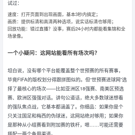
试过：
速度：打开页面到出现画面，基本3秒内搞定；
画质：提供标清和高清两种选项，说实话标清也够用；
回放功能：错过直播？没事，赛后24小时内都能看集锦和全
场录像。
一个小疑问：这网站能看所有场次吗？
坦白说，没有哪个平台能覆盖整个世预赛的所有赛事，
毕竟FIFA的版权划分得跟拼图似的。但“世预赛进球网”选
择了最核心的场次——比如亚洲区18强赛、南美区预选
赛、欧洲区强强对话。讲句公道话，绝大多数球迷想看
的强队焦点战，它基本都涵盖了。你细品：如果你是个
只关注国足和梅西的伪球迷，这网站绝对够用；如果你
是那种从小组赛看到附加赛的铁杆，嗯……可能还需要
搭配一两个备用渠道。