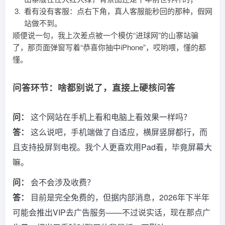
看有没有客服：点右下角，真人客服能秒回的那种，假网
站做不到。
顺便说一句，我上次差点被一个模仿“进球网”的山寨站骗
了，那页面弹窗写着“恭喜你抽中iPhone”，哎哟喂，懂的都
懂。
问答环节：啥都别说了，直接上硬核问答
问：
这个网站在手机上看和电脑上看效果一样吗？
答：
这么说吧，手机端做了自适应，横屏竖屏都行，而
且支持投屏到电视。我个人更喜欢用Pad看，毕竟屏幕大
嘛。
问：
会不会涉及收费？
答：
目前是完全免费的，但据内部消息，2026年下半年
可能会推出VIP去广告服务——不过说实话，现在那点广