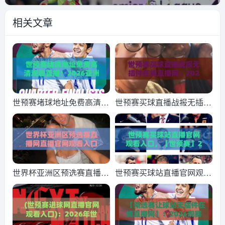
相关文章
世预赛堵球地址免费高清观
世预赛买球直播战报无插件
看直播！2026亚洲区生死
在线直播网：2026年世预
战，这份观赛攻略请收好
赛观赛指南与最新战报
世界杯亚洲区预选赛直播网
世预赛买球站直播官网观看
直播官网观看入口，2026
入口，【世预赛】2026年
国足生死战看这里！【世界
最全观赛指南来了
杯亚洲区预选赛直播网直播