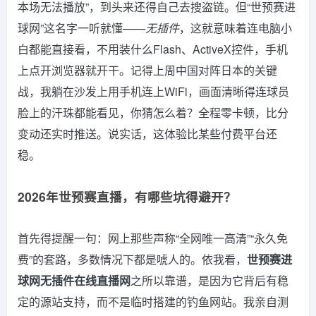
本场无法播放”，到头来还得自己去搜盗链。但“世预赛进
球网”这名字一听就懂——
无插件
，这就意味着连电脑小
白都能直接看，不用装什么Flash、ActiveX控件，手机
上点开浏览器就开干。记得上周中国对阵日本的关键
战，我躺在沙发上用手机连上WiFi，画面清晰得连球员
脸上的汗珠都能看见，你猜怎么着？全程零卡顿，比分
变动还实时推送。说实话，这体验比某些付费平台还
稳。
2026年世预赛直播，有哪些坑得避开？
首先得提醒一句：网上那些声称“全网唯一高清”“永久免
费”的套路，多数情况下都是唬人的。依我看，
世预赛进
球网无插件在线直播网
之所以靠谱，是因为它背后有稳
定的源站支持，而不是临时搭建的钓鱼网站。我亲自测