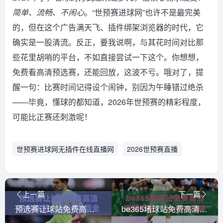
简单、流畅、不闹心
。“世预赛进球网”也许不是最完美
的，但在这个广告满天飞、插件绑架浏览器的时代，它
确实是一股清流。反正，要我说啊，与其花时间对比那
些花里胡哨的平台，不如直接尝试一下这个。你想想，
免费看高清预选赛，还能回放，这波不亏。哦对了，提
醒一句：比赛时间记得设个闹钟，别因为午睡错过绝杀
——毕竟，懂球的都知道，2026年世预赛的精彩程度，
可能比正赛还刺激呢！
世预赛进球网无插件在线直播网
2026世预赛直播
上一篇
下一篇
预选赛让球站免费高清观看直播：2026年最全观赛指南（预选赛让球站）
be365堵球站免费高清观看直播！(be365堵球站免费高清观看直播) 2026年体育迷的终极观赛指南