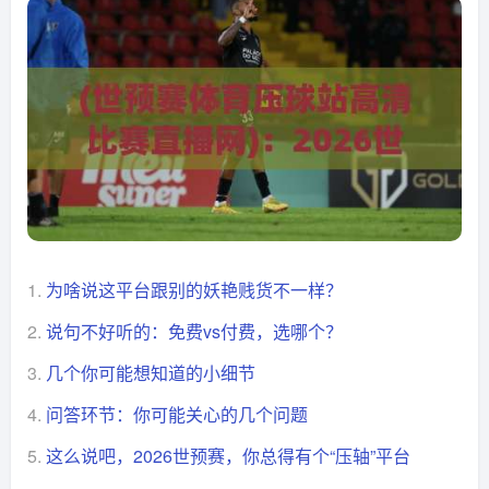
1.
为啥说这平台跟别的妖艳贱货不一样？
2.
说句不好听的：免费vs付费，选哪个？
3.
几个你可能想知道的小细节
4.
问答环节：你可能关心的几个问题
5.
这么说吧，2026世预赛，你总得有个“压轴”平台