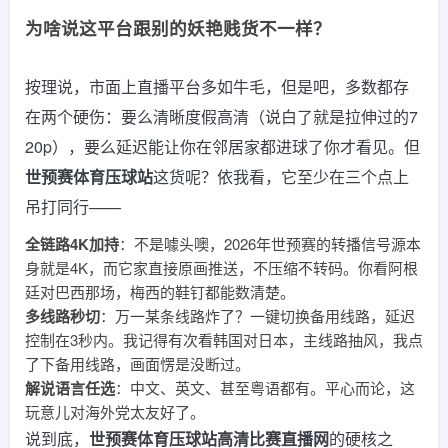
为啥说这平台跟别的妖艳贱货不一样？
按理说，市面上直播平台多如牛毛，但是吧，多数都存
在两个硬伤：要么清晰度假高清（说白了就是拉伸过的7
20p），要么延迟能让你在邻居家都进球了你才看见。但
世预赛体育压球站
这货呢？依我看，它至少在三个点上
吊打同行——
全链路4K加持
：不是噱头噢，2026年世预赛的转播信号源本
身就是4K，而它家直接原画推送，不压缩不转码。你看阿根
廷对巴西那场，梅西的鞋钉都能数清楚。
多线路秒切
：万一某条线路炸了？一键切换备用线路，延迟
控制在3秒内。我记得有次看韩国对日本，主线路抽风，我点
了下备用线路，画面愣是没断过。
解说语言任选
：中文、英文、甚至粤语都有。平心而论，这
玩意儿对海外党太友好了。
说到底，
世预赛体育压球站高清比赛直播网
的硬核之