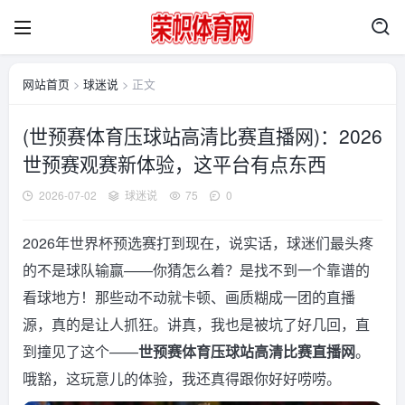
网站首页
>
球迷说
> 正文
(世预赛体育压球站高清比赛直播网)：2026
世预赛观赛新体验，这平台有点东西
2026-07-02
球迷说
75
0
2026年世界杯预选赛打到现在，说实话，球迷们最头疼
的不是球队输赢——你猜怎么着？是找不到一个靠谱的
看球地方！那些动不动就卡顿、画质糊成一团的直播
源，真的是让人抓狂。讲真，我也是被坑了好几回，直
到撞见了这个——
世预赛体育压球站高清比赛直播网
。
哦豁，这玩意儿的体验，我还真得跟你好好唠唠。