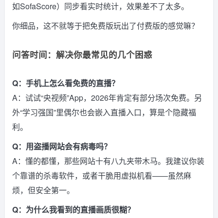
如SofaScore）同步看实时统计，效果差不了太多。
你细品，这不就等于把免费版玩出了付费版的感觉嘛？
问答时间：解决你最常见的几个困惑
Q：手机上怎么看免费的直播？
A：试试“央视频”App，2026年肯定有部分场次免费。另
外“学习强国”里偶尔也会嵌入直播入口，算是个隐藏福
利。
Q：用盗播网站会有病毒吗？
A：懂的都懂，那些网站十有八九夹带木马。我建议你装
个靠谱的杀毒软件，或者干脆用虚拟机看——虽然麻
烦，但安全第一。
Q：为什么我看到的直播画质很糊？