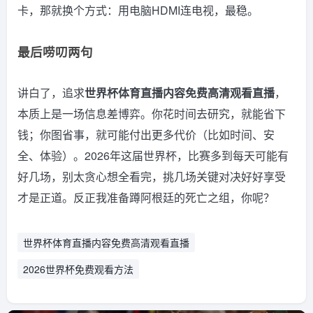
卡，那就换个方式：用电脑HDMI连电视，最稳。
最后唠叨两句
讲白了，追求
世界杯体育直播内容免费高清观看直播
，
本质上是一场信息差博弈。你花时间去研究，就能省下
钱；你图省事，就可能付出更多代价（比如时间、安
全、体验）。2026年这届世界杯，比赛多到每天可能有
好几场，别太贪心想全看完，挑几场关键对决好好享受
才是正道。反正我准备蹲阿根廷的死亡之组，你呢？
世界杯体育直播内容免费高清观看直播
2026世界杯免费观看方法