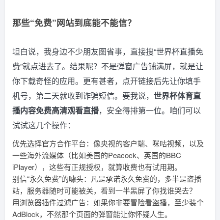
那些“免费”网站到底能不能信？
坦白说，我身边不少朋友图省事，直接搜“世界杯直播免
费”就点进去了。结果呢？不是弹窗广告铺满屏，就是让
你下载奇怪的应用。更有甚者，点开链接后先让你填手
机号，第二天就收到诈骗短信。要我说，
世界杯体育直
播内容免费高清观看直播
，安全得排第一位。咱们可以
试试这几个操作：
优先选择官方合作平台：像央视的客户端、咪咕视频，以及
一些海外流媒体（比如美国的Peacock、英国的BBC
iPlayer），这些有正规授权，就算收费也有试用期。
别信“永久免费”的噱头：凡是承诺永久免费的，多半是盗播
站，服务器随时可能被关，看到一半黑屏了你找谁哭去？
用浏览器插件过滤广告：如果你非要冒险看盗播，至少装个
AdBlock，不然那个页面的弹窗能让你怀疑人生。