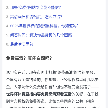
2.
那些“免费”网站到底能不能信？
3.
高清画质和流畅度，怎么兼得？
4.
2026年世界杯的观赛黑科技，你知道吗？
5.
问答时间：解决你最常见的几个困惑
6.
最后唠叨两句
免费高清？真能白嫖吗？
说句实在话，现在市面上打着“免费高清”旗号的平台，十
个里有八个是钓鱼的。你想想，正经版权费动辄几亿美
金，人家凭什么免费给你看？但也不是完全没路子——
世界杯体育直播内容免费高清观看直播
的关键，在于找
到官方授权的免费渠道，比如某些国家的公共电视台