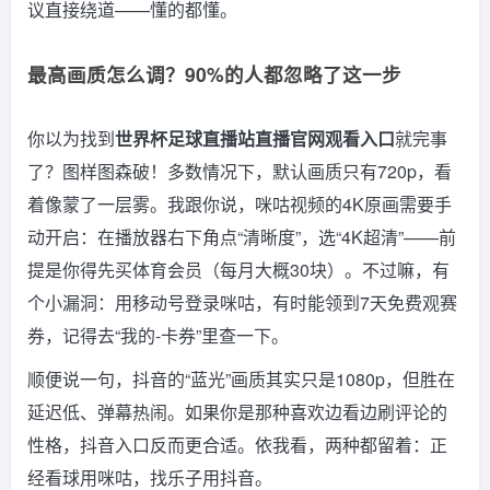
议直接绕道——懂的都懂。
最高画质怎么调？90%的人都忽略了这一步
你以为找到
世界杯足球直播站直播官网观看入口
就完事
了？图样图森破！多数情况下，默认画质只有720p，看
着像蒙了一层雾。我跟你说，咪咕视频的4K原画需要手
动开启：在播放器右下角点“清晰度”，选“4K超清”——前
提是你得先买体育会员（每月大概30块）。不过嘛，有
个小漏洞：用移动号登录咪咕，有时能领到7天免费观赛
券，记得去“我的-卡券”里查一下。
顺便说一句，抖音的“蓝光”画质其实只是1080p，但胜在
延迟低、弹幕热闹。如果你是那种喜欢边看边刷评论的
性格，抖音入口反而更合适。依我看，两种都留着：正
经看球用咪咕，找乐子用抖音。