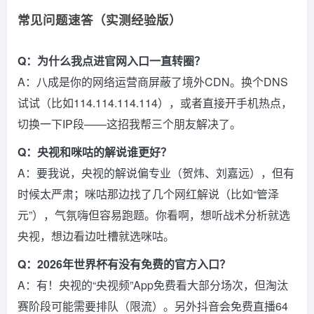
常见问题速答（实测经验版）
Q：为什么我点进官网入口一直转圈？
A：八成是你的网络运营商屏蔽了境外CDN。换个DNS
试试（比如114.114.114.114），或者直接开手机热点，
切换一下IP段——这招我帮三个朋友解决了。
Q：央视和咪咕的解说谁更好？
A：要我说，央视的解说偏专业（贺炜、刘嘉远），但有
时候太严肃；咪咕那边找了几个网红解说（比如“管泽
元”），气氛嗨但容易跑题。你看啊，想听战术分析就选
央视，想边看边吐槽就选咪咕。
Q：2026年世界杯有没有免费的官方入口？
A：有！央视的“央视频”App免费看大部分场次，但淘汰
赛阶段可能需要排队（限流）。另外抖音会免费直播64