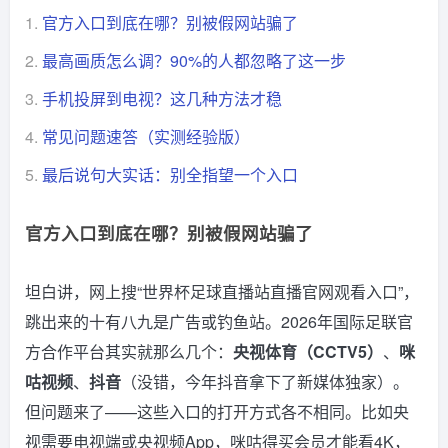
1.
官方入口到底在哪？别被假网站骗了
2.
最高画质怎么调？90%的人都忽略了这一步
3.
手机投屏到电视？这几种方法才稳
4.
常见问题速答（实测经验版）
5.
最后说句大实话：别全指望一个入口
官方入口到底在哪？别被假网站骗了
坦白讲，网上搜“世界杯足球直播站直播官网观看入口”，
跳出来的十有八九是广告或钓鱼站。2026年国际足联官
方合作平台其实就那么几个：
央视体育（CCTV5）
、
咪
咕视频
、
抖音
（没错，今年抖音拿下了新媒体独家）。
但问题来了——这些入口的打开方式各不相同。比如央
视需要电视端或央视频App，咪咕得买会员才能看4K，