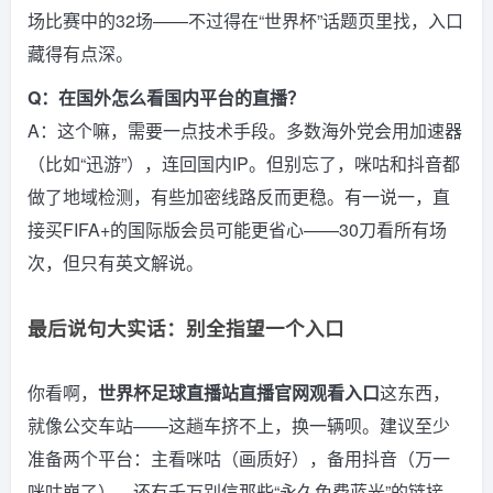
场比赛中的32场——不过得在“世界杯”话题页里找，入口
藏得有点深。
Q：在国外怎么看国内平台的直播？
A：这个嘛，需要一点技术手段。多数海外党会用加速器
（比如“迅游”），连回国内IP。但别忘了，咪咕和抖音都
做了地域检测，有些加密线路反而更稳。有一说一，直
接买FIFA+的国际版会员可能更省心——30刀看所有场
次，但只有英文解说。
最后说句大实话：别全指望一个入口
你看啊，
世界杯足球直播站直播官网观看入口
这东西，
就像公交车站——这趟车挤不上，换一辆呗。建议至少
准备两个平台：主看咪咕（画质好），备用抖音（万一
咪咕崩了）。还有千万别信那些“永久免费蓝光”的链接，