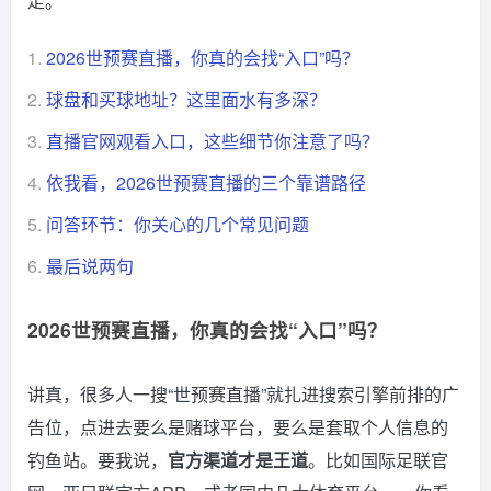
走。
1.
2026世预赛直播，你真的会找“入口”吗？
2.
球盘和买球地址？这里面水有多深？
3.
直播官网观看入口，这些细节你注意了吗？
4.
依我看，2026世预赛直播的三个靠谱路径
5.
问答环节：你关心的几个常见问题
6.
最后说两句
2026世预赛直播，你真的会找“入口”吗？
讲真，很多人一搜“世预赛直播”就扎进搜索引擎前排的广
告位，点进去要么是赌球平台，要么是套取个人信息的
钓鱼站。要我说，
官方渠道才是王道
。比如国际足联官