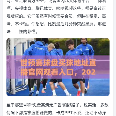
网、亚足联官方APP，或者国内几大体育平台——你看
啊，央视体育、腾讯体育、咪咕视频这些，都是拿过正
规版权的。它们虽然有时候需要会员，但胜在稳定、高
清、不卡顿。你想想，比赛最后几分钟突然黑屏，那滋
味……懂的都懂。
至于那些号称“免费高清无广告”的野路子，说实话，多数
情况下都是拿盗播源做的，卡成PPT不说，还动不动弹