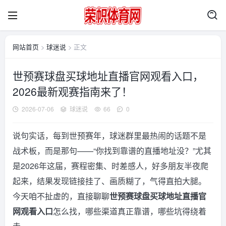
网站首页
>
球迷说
> 正文
世预赛球盘买球地址直播官网观看入口，
2026最新观赛指南来了！
2026-07-06
球迷说
66
0
说句实话，每到世预赛年，球迷群里最热闹的话题不是
战术板，而是那句——“你找到靠谱的直播地址没？”尤其
是2026年这届，赛程密集、时差感人，好多朋友半夜爬
起来，结果发现链接挂了、画质糊了，气得直拍大腿。
今天咱不扯虚的，直接聊聊
世预赛球盘买球地址直播官
网观看入口
怎么找，哪些渠道真正靠谱，哪些坑得绕着