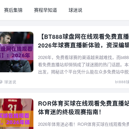
赛后集锦
赛程早知道
球迷说
【BT888球盘网在线观看免费直
2026年球赛直播新体验，资深编
免费高清不卡顿的五大观赛神器
2026年，免费看球赛的渠道越来越难找，而bt8
看免费直播站却悄悄成了球迷圈的热门话题。本
出发，揭秘这个平台凭什么能在众多免费站中脱
定的源、干净的界面、快速的更新。同时附上亲
球迷说
bt88
和常见问题解答，帮你少走弯路，...
ROR体育买球在线观看免费直播站
体育迷的终极观赛指南！
2026年体育迷必看！ROR体育买球在线观看免