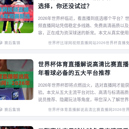
选择，你还没试过？
2026年世界杯临近，看直播到底选哪个平台？
频直播网站凭借稳定多线路、免费高清画质以及
容，正在成为资深球迷的新宠。本文从真实使用
解它的亮点、收费模式、设备兼容性，并附上问
赛后集锦
世界杯比球网视频直播网站
2026世界杯直播
坑。如果你还在为观赛渠道犹豫，这篇文章...
世界杯体育直播解说高清比赛直播网
年看球必备的五大平台推荐
2026年世界杯即将点燃战火，选对直播网才能
验。本文从五大主流平台对比、高清与标清画质
说员推荐、隐藏玩法等角度，带您深入了解世界
说高清比赛直播网的选购逻辑。既有实战经验，
赛后集锦
世界杯体育直播解说高清比赛直播网
2026
南，帮你在熬夜看球时少走弯路。...