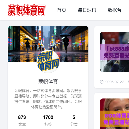
首页
每日球讯
数据台
荣帜体育
2026-07-27
荣帜体育，一站式体育资讯网。聚合赛事
直播导航、即时比分与专业战报，为球迷
提供看球、聊球、懂球的完整闭环。荣帜
体育让热爱更简单。
873
1702
5
文章
标签
分类