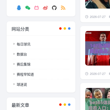
2026-07-27
网站分类
每日球讯
数据台
赛后集锦
2026-07-27
赛程早知道
球迷说
最新文章