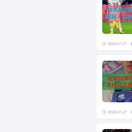
2026-07-27
2026-07-27