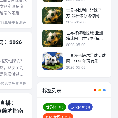
文从实测角度
世界杯比利时让球官
脑端的观看体
方-金杯体育堵球网：
播和多视角功
2026最新盘口深度解
2026-05-08
年体育直播平台测评
析
世界杯海地投球-亚洲
堵球网！(世界杯海地
：2026
投球)背后的战术博弈
2026-05-09
与风险警示
世界杯卡塔尔足球买球
网：2026年玩转乐鱼
直播又怕踩坑？
买球排名策略足球体育
2026-05-08
站，从安全判
的实用指南
是你没听过的
界杯预选赛免费直播
标签列表
直播：
世界杯
(10)
足球体育
(3)
与避坑指南
2026世界杯
(13)