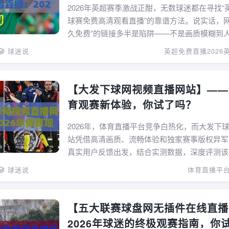
2026年英超赛季激战正酣，无数球迷都在寻找“
球赛免费高清观看直播”的靠谱方法。说实话，网
久免费”的链接多半是陷阱——不是画质模糊到
就是点进去弹出一堆垃圾广告。依我看，与其浪
球迷说
英超免费直播
202
不如直接锁定几个真正合规又能...
【大发下球网视频直播网站】——2
育观赛新体验，你试了吗？
2026年，体育直播平台竞争白热化，而大发下
站凭借高清画质、流畅体验和独家赛事版权异军
真实用户反馈出发，结合实测数据，深度评测该平
的表现，涵盖画质、流畅度、赛事覆盖、价格及
球迷说
体育直播平
答，为你提供一份靠谱的观赛指南。无...
【五大联赛球盘网无插件在线直播
2026年球迷的终极观赛指南，你