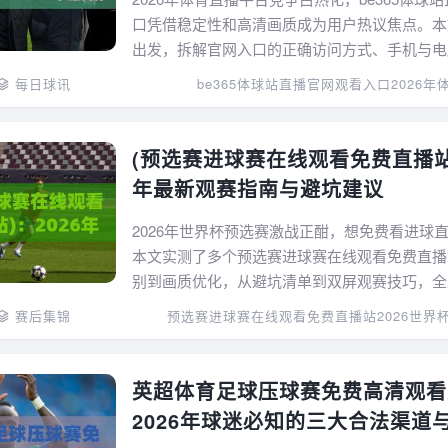
口凭借稳定性和高清画质成为用户热议焦点。本
出发，拆解官网入口的正确访问方式、手机与电
验差异、注册安全细节以及2026年新增的AI导
每日球讯
be365体球站直播官网观看入口
2026
能，并附上新手常见问题的实...
(预选赛进球赛在线观看免费直播站)
年最新观赛指南与避坑建议
2026年世界杯预选赛激战正酣，想免费看进球
本文实测了多个预选赛进球赛在线观看免费直播
别到画质优化，从避坑清单到双屏观赛技巧，全
硬核经验。不吹不黑，一篇帮你省下会员费。...
赛后集锦
预选赛进球赛在线观看免费直播站
2026世
英超体育足球压球赛免费高清观看
2026年球迷必知的三大合法渠道