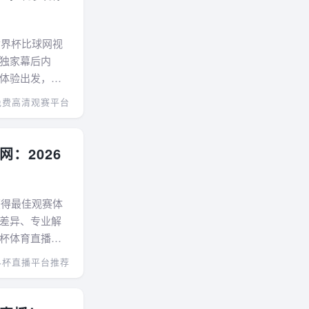
世界杯比球网视
独家幕后内
体验出发，拆
答环节帮你避
免费高清观赛平台
：2026
获得最佳观赛体
差异、专业解
杯体育直播解
也有避坑指
世界杯直播平台推荐