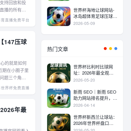
支持回放和投
强，你需要知道的5大
看点
直播的所有疑
世界杯海地让球网站-
冰岛超体育足球压球
台值得你一
6体育直播免费平台
站：2026年玩转压球
2026-05-09
的避坑指南
147压球
热门文章
关心的就是如何
世界杯比利时比球网
近期在小圈子里
址：2026年最全观赛
问题三个角度
指南与平台推荐
2026-05-20
你2026看球
6年世界杯免费直播
新雨 SEO｜新雨 SEO
助力网站排名提升，新
雨 SEO 打造精准流
2026-04-14
2026年最
量，新雨 SEO 实现长
效优化
世界杯新西兰让球站：
2026年世界杯盘口预
测与实战解析
2026-05-20
站直播官网观看入