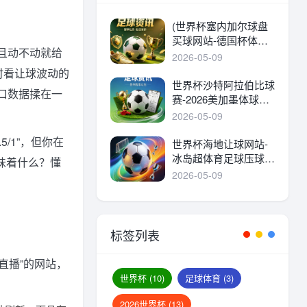
(世界杯塞内加尔球盘
买球网站-德国杯体育
且动不动就给
球盘) 2026年新赛季，
2026-05-09
这些内幕你知道吗？
时看让球波动的
世界杯沙特阿拉伯比球
口数据揉在一
赛-2026美加墨体球
站：绿鹰军团冲击16
2026-05-09
强，你需要知道的5大
/1”，但你在
看点
世界杯海地让球网站-
冰岛超体育足球压球
意味着什么？懂
站：2026年玩转压球
2026-05-09
的避坑指南
标签列表
直播”的网站，
世界杯
(10)
足球体育
(3)
2026世界杯
(13)