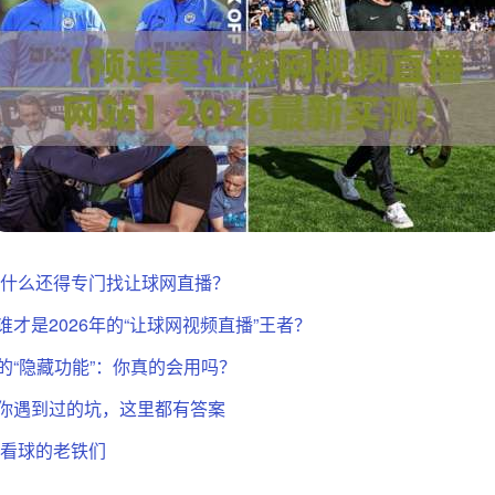
，为什么还得专门找让球网直播？
谁才是2026年的“让球网视频直播”王者？
的“隐藏功能”：你真的会用吗？
你遇到过的坑，这里都有答案
年看球的老铁们