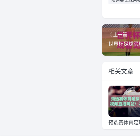
上一篇
相关文章
预选赛体育足
站视频直播网