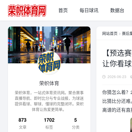
首页
每日球讯
数据台
网站首页
>
赛后
【预选赛
让你看球
2026-06-23
荣帜体育
你猜怎么着？
荣帜体育，一站式体育资讯网。聚合赛事
直播导航、即时比分与专业战报，为球迷
比猜比分还难
提供看球、聊球、懂球的完整闭环。荣帜
体育让热爱更简单。
离谱的还有直
873
1702
5
文章
标签
分类