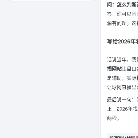
问：怎么判断
答：你可以同
源有问题。这
写给2026
话说当年，我
播网站
让盘口
是辅助，实际
让球网直播里
最后说一句：
正，2026
两秒。
预选赛让球网