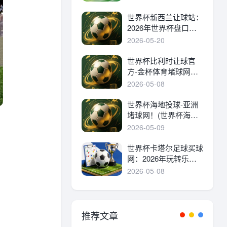
量，新雨 SEO 实现长
效优化
世界杯新西兰让球站：
2026年世界杯盘口预
测与实战解析
2026-05-20
世界杯比利时让球官
方-金杯体育堵球网：
2026最新盘口深度解
2026-05-08
析
世界杯海地投球-亚洲
堵球网！(世界杯海地
投球)背后的战术博弈
2026-05-09
与风险警示
世界杯卡塔尔足球买球
网：2026年玩转乐鱼
买球排名策略足球体育
2026-05-08
的实用指南
推荐文章