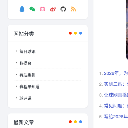
网站分类
每日球讯
数据台
1.
2026年
赛后集锦
2.
实测三站：
赛程早知道
3.
让球网直播
球迷说
4.
常见问题：
5.
写给2026
最新文章