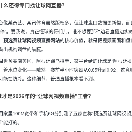
为什么还得专门找让球网直播？
台像某奇艺、某讯体育虽然版权多，但让球盘口数据更新慢，而
暂停”。要我说，真正懂球的哥们儿，谁不想要那种边看直播边实
，
预选赛让球网视频直播网站
的核心价值，就是把视频画面和盘
看出机构调盘的猫腻。
世预赛南美区，阿根廷踢乌拉圭，某平台给的让球是“阿根廷-0.5
盯着水位变化——哦豁，赛前半小时突然从0.85升到0.92，这
可能在防冷。这种细节，普通直播根本看不到。
才是2026年的“让球网视频直播”王者？
用家里100M宽带和手机5G分别测了五家宣称“预选赛让球网视频
个能打的。