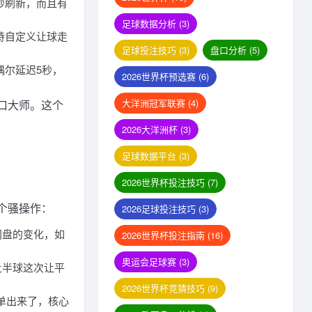
秒刷新，而且有
足球数据分析
(3)
持自定义让球走
足球投注技巧
(3)
盘口分析
(5)
偶尔延迟5秒，
2026世界杯预选赛
(6)
大洋洲冠军联赛
(4)
口大师。这个
2026大洋洲杯
(3)
足球数据平台
(3)
2026世界杯投注技巧
(7)
个骚操作：
2026足球投注技巧
(3)
门盘的变化，如
2026世界杯投注指南
(16)
奥运会足球赛
(3)
让半球这次让平
2026世界杯竞猜技巧
(9)
单出来了，核心