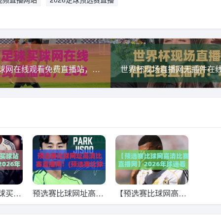
世界杯足球买球网在线观看免费直播站，2026年球迷必看的高清观赛指南！
球买球
预选赛比球网址高清
【预选赛比球网高清
站！20
比赛直播网！(预选
比赛直播网】2026