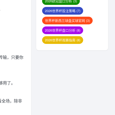
2026欧冠盘口分析
(3)
。
2026世界杯投注策略
(7)
世界杯新西兰球盘买球官网
(3)
2026世界杯盘口分析
(8)
2026世界杯观赛指南
(8)
传输，只要你
够用了。
G看全场，除非