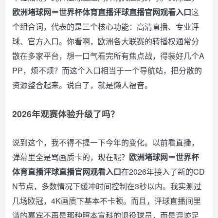
欧洲堵球网＝世界杯体育直播评球直播官网观看入口
这
个组合词，代表的是三个核心功能：高清直播、专业评
球、官方入口。你看啊，欧洲各大联赛的转播权通常分
散在多家平台，想一口气看完所有焦点战，得装好几个A
PP，烦不烦？而这个入口相当于一个导航站，把分散的
资源整合起来。说白了，就是懒人福音。
2026年观赛体验升级了吗？
说到这个，我不得不提一下今年的变化。以前看直播，
弹幕里全是骂画质卡的，现在呢？
欧洲堵球网＝世界杯
体育直播评球直播官网观看入口
在2026年接入了新的CD
N节点，多数情况下缓冲时间控制在3秒以内。我实测过
几场欧冠，4K画质下基本不卡顿。而且，评球直播间里
请的嘉宾不再是那种照本宣科的退役球员，而是混迹足