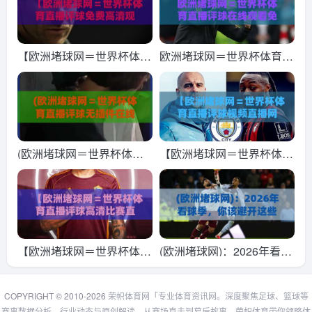
【欧洲堵球网＝世界杯体育
欧洲堵球网＝世界杯体育直
直播评球免费高清观看直
播评球在线观看免费直播
播】2026年球迷必备的观
站！2026年球迷必备的观
赛指南
赛新姿势
(欧洲堵球网＝世界杯体育
【欧洲堵球网＝世界杯体育
直播评球无插件在线直播
直播评球视频直播网站】20
网)：2026年世界杯观赛新
26球迷必备的观赛新神器
选择？
【欧洲堵球网＝世界杯体育
(欧洲堵球网)：2026年看球
直播评球高清比赛直播
季，你该避开这些“坑”吗？
网】！2026年球迷必备的
COPYRIGHT © 2010-2026
荣帜体育网「专业体育资讯网。深度聚焦足球、篮球等
赛事数据分析、行业动态与原创解读，从赛场直击到幕后故事。荣帜体育带你领略体