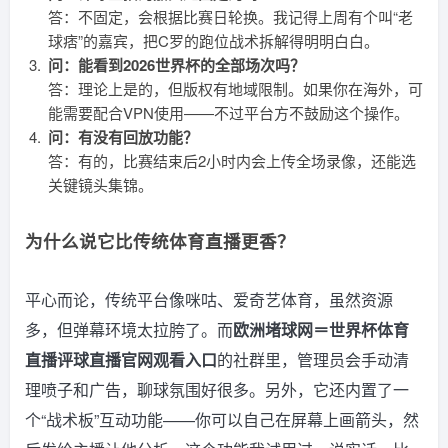
答：不固定，会根据比赛日轮换。我记得上周有个叫“老
球痞”的嘉宾，把C罗的跑位战术拆解得明明白白。
问：能看到2026世界杯的全部场次吗？
答：理论上是的，但版权有地域限制。如果你在海外，可
能需要配合VPN使用——不过平台方不鼓励这个操作。
问：有没有回放功能？
答：有的，比赛结束后2小时内会上传全场录像，还能选
关键镜头集锦。
为什么说它比传统体育直播更香？
平心而论，传统平台像咪咕、爱奇艺体育，虽然资源
多，但弹幕环境太拉胯了。而
欧洲堵球网＝世界杯体育
直播评球直播官网观看入口
的社群里，管理员会手动清
理喷子和广告，聊球氛围好很多。另外，它还内置了一
个“战术板”互动功能——你可以自己在屏幕上画箭头，然