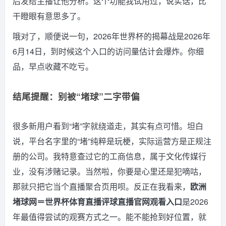
后发给主播让他分析。这个功能我试用过，说实话，比
干瞪眼有意思多了。
哦对了，顺便说一句，2026年世界杯的揭幕战是2026年
6月14日，到时候这个入口的访问量估计会爆炸。你细
品，早点收藏不吃亏。
结尾提醒：别被“堵球”二字带偏
很多新用户看到“堵”字就绕道走，其实有点可惜。坦白
说，平台名字里的“堵”纯粹是玩梗，实际运营方是正规注
册的公司。我特意查过它的工商信息，属于文化传媒行
业，没有涉赌记录。当然啦，你要是心里还是犯嘀咕，
那就只把它当个直播聚合页用呗。反正在我看来，
欧洲
堵球网＝世界杯体育直播评球直播官网观看入口
是2026
年最值得尝试的观赛方式之一。能不能抢到好位置，就