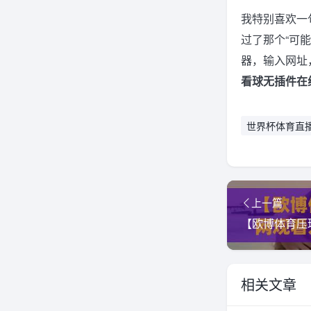
我特别喜欢一
过了那个“可
器，输入网址
看球无插件在
世界杯体育直
上一篇
相关文章