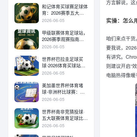
方言解说，这
和记体育买球赛足球体
育：2026赛季五大联
赛投注策略与趋势解析
实操：怎么
2026-06-05
甲级联赛体育足球站，
咱们来点干货
2026赛季观赛指南与
深度解析（甲级联赛体
2026-06-05
要我说，202
育足球站）
有讲究。Chr
世界杯巴拉圭足球买
球-2026体育买球站足
则建议开启“
球体育：巴拉圭出线赔
2026-06-05
电脑热得像暖
率与实战指南
美加墨世界杯体育堵
球-非洲杯比球赛：
2026年两大足球盛事
2026-06-05
的对比与展望
世界杯南非竞猜投球·
五大联赛体育足球比
球：2026年你必须知
2026-06-05
道的几件事