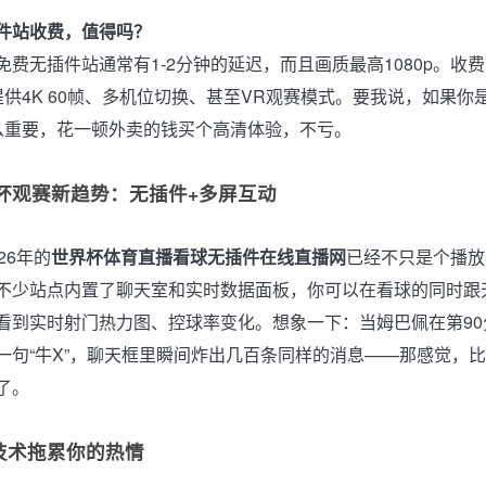
件站收费，值得吗？
免费无插件站通常有1-2分钟的延迟，而且画质最高1080p。收
能提供4K 60帧、多机位切换、甚至VR观赛模式。要我说，如果你是
么重要，花一顿外卖的钱买个高清体验，不亏。
界杯观赛新趋势：无插件+多屏互动
26年的
世界杯体育直播看球无插件在线直播网
已经不只是个播放
不少站点内置了聊天室和实时数据面板，你可以在看球的同时跟
看到实时射门热力图、控球率变化。想象一下：当姆巴佩在第90
一句“牛X”，聊天框里瞬间炸出几百条同样的消息——那感觉，
了。
技术拖累你的热情