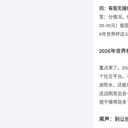
问：有些无插
答：分情况。
20-30元）
6年世界杯这
2026年世
重点来了。20
个社交平台。
迷吹水，还能
这边刚发出去
视干嚎带劲多
尾声：别让