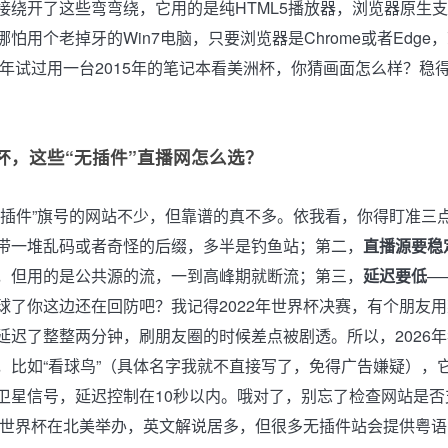
接绕开了这些弯弯绕，它用的是纯HTML5播放器，浏览器原生
怕用个老掉牙的Win7电脑，只要浏览器是Chrome或者Edge
去年试过用一台2015年的笔记本看美洲杯，你猜画面怎么样？稳
界杯，这些“无插件”直播网怎么选？
无插件”旗号的网站不少，但靠谱的真不多。依我看，你得盯准三
带一堆乱码或者奇怪的后缀，多半是钓鱼站；第二，
直播源要稳
，但用的是公共源的流，一到高峰期就断流；第三，
延迟要低
—
球了你这边还在回防吧？我记得2022年世界杯决赛，有个朋友
延迟了整整两分钟，刷朋友圈的时候差点被剧透。所以，2026
，比如“看球鸟”（具体名字我就不直接写了，免得广告嫌疑），
卫星信号，延迟控制在10秒以内。哦对了，别忘了检查网站是否
6年世界杯在北美举办，英文解说居多，但很多无插件站会提供粤