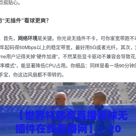
点挺贴心。
用“无插件”看球更爽？
。首先，
网络环境
是关键。你光说无插件不卡，可你家宽带跑不
6年起码得50Mbps以上的稳定带宽，最好用5G或者光纤。其次，
ome用户记得关掉“硬件加速”，不然某些显卡驱动不兼容会导致花
效率模式”，能显著降低CPU占用。你细品：同样是看一场90分
手宝，你这边风扇都不带转的。