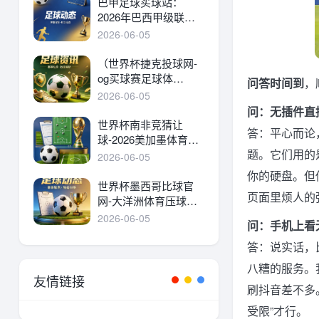
巴甲足球买球站：
2026年巴西甲级联赛
投注平台深度测评，从
2026-06-05
注册到提现全流程避坑
指南
（世界杯捷克投球网-
og买球赛足球体
问答时间到
，
育）！【世界杯捷克投
2026-06-05
球网-og买球赛足球体
问：无插件直
育】2026年观赛新姿
世界杯南非竞猜让
答：平心而论
势，你get了吗？
球-2026美加墨体育足
题。它们用的
球进球：从赔率陷阱到
2026-06-05
进球密码，老球迷的实
你的硬盘。但你
战笔记
世界杯墨西哥比球官
页面里烦人的
网-大洋洲体育压球
网：2026年世界杯墨
2026-06-05
问：手机上看
西哥队赛程与比分查询
指南
答：说实话，
八糟的服务。我
友情链接
刷抖音差不多
受限”才行。