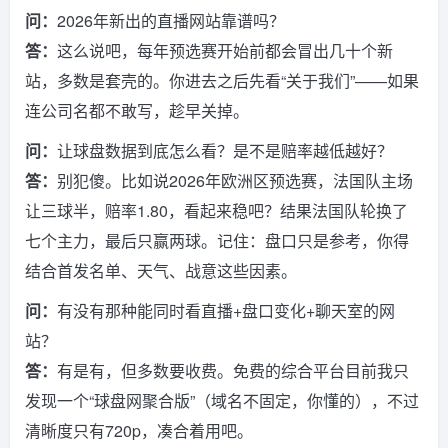
问：
2026年新出的直播网站靠谱吗？
答：
这么说吧，每年预选赛开始前都会冒出几十个新
站，多数是套壳的。你进去之后先看“关于我们”——如果
连公司名都不敢写，趁早关掉。
问：
让球盘数据到底怎么看？是不是赔率越低越好？
答：
别犯傻。比如说2026年欧洲区预选赛，法国队主场
让三球半，赔率1.80，看起来稳吧？结果法国队轮换了
七个主力，最后只赢两球。记住：盘口只是参考，你得
结合首发名单、天气、战意这些因素。
问：
有没有那种能同时看直播+盘口变化+聊天室的网
站？
答：
有是有，但多数要收费。免费的综合平台目前我只
发现一个“球盘网聚合版”（域名不固定，你懂的），不过
清晰度只有720p，凑合着用吧。