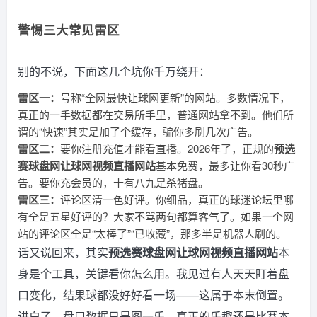
警惕三大常见雷区
别的不说，下面这几个坑你千万绕开：
雷区一：
号称“全网最快让球网更新”的网站。多数情况下，
真正的一手数据都在交易所手里，普通网站拿不到。他们所
谓的“快速”其实是加了个缓存，骗你多刷几次广告。
雷区二：
要你注册充值才能看直播。2026年了，正规的
预选
赛球盘网让球网视频直播网站
基本免费，最多让你看30秒广
告。要你充会员的，十有八九是杀猪盘。
雷区三：
评论区清一色好评。你细品，真正的球迷论坛里哪
有全是五星好评的？大家不骂两句都算客气了。如果一个网
站的评论区全是“太棒了”“已收藏”，那多半是机器人刷的。
话又说回来，其实
预选赛球盘网让球网视频直播网站
本
身是个工具，关键看你怎么用。我见过有人天天盯着盘
口变化，结果球都没好好看一场——这属于本末倒置。
讲白了，盘口数据只是图一乐，真正的乐趣还是比赛本