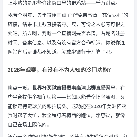
正涉赌的是那些弹出窗口里的野鸡站——千万别点。
我有个朋友，去年贪便宜点了个“免费高清、充值返利”的
链接，结果卡里钱直接清零。哎，可怜之人必有可恨之
处吧。所以啊，判断一个直播网是否靠谱，看域名注册
时间、备案信息、以及有没有官方合作标识。你说你连
网站背后是谁都不知道，就敢绑银行卡？算了吧。
2026年观赛，有没有不为人知的冷门功能？
聊点干货。
世界杯买球直播赛事高清比赛直播网
里，有
些平台提供多视角切换——比如既能看全场鸟瞰图，又
能锁定特定球员的跟拍镜头。这功能在2026年美洲杯决
赛时帮了大忙，我全程盯着梅西的跑位，那感觉，就像
自己在场上踢似的。
还有一个功能叫“智能集锦”，系统自动生成每个进球、红