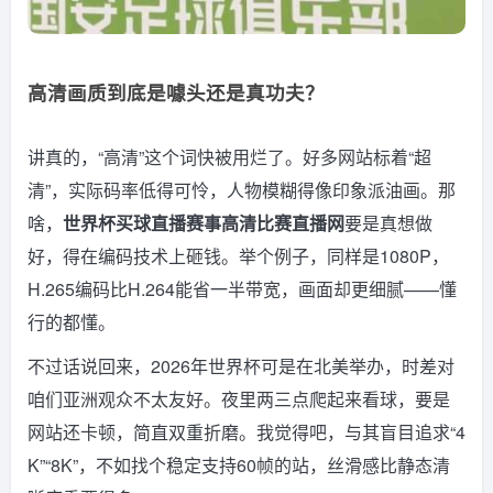
高清画质到底是噱头还是真功夫？
讲真的，“高清”这个词快被用烂了。好多网站标着“超
清”，实际码率低得可怜，人物模糊得像印象派油画。那
啥，
世界杯买球直播赛事高清比赛直播网
要是真想做
好，得在编码技术上砸钱。举个例子，同样是1080P，
H.265编码比H.264能省一半带宽，画面却更细腻——懂
行的都懂。
不过话说回来，2026年世界杯可是在北美举办，时差对
咱们亚洲观众不太友好。夜里两三点爬起来看球，要是
网站还卡顿，简直双重折磨。我觉得吧，与其盲目追求“4
K”“8K”，不如找个稳定支持60帧的站，丝滑感比静态清