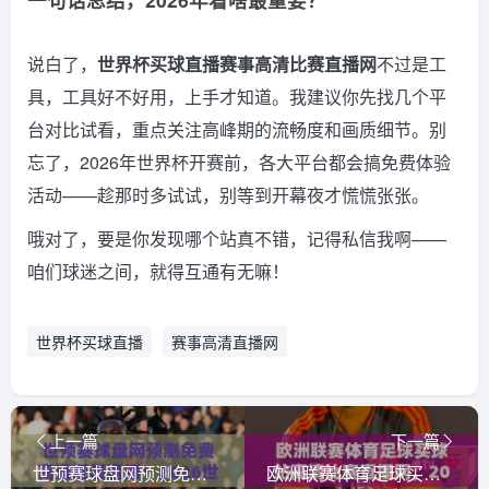
说白了，
世界杯买球直播赛事高清比赛直播网
不过是工
具，工具好不好用，上手才知道。我建议你先找几个平
台对比试看，重点关注高峰期的流畅度和画质细节。别
忘了，2026年世界杯开赛前，各大平台都会搞免费体验
活动——趁那时多试试，别等到开幕夜才慌慌张张。
哦对了，要是你发现哪个站真不错，记得私信我啊——
咱们球迷之间，就得互通有无嘛！
世界杯买球直播
赛事高清直播网
上一篇
下一篇
世预赛球盘网预测免费高清观看直播！2026世预赛怎么玩转？
欧洲联赛体育足球买球站高清比赛直播网，2026观赛与投注新趋势