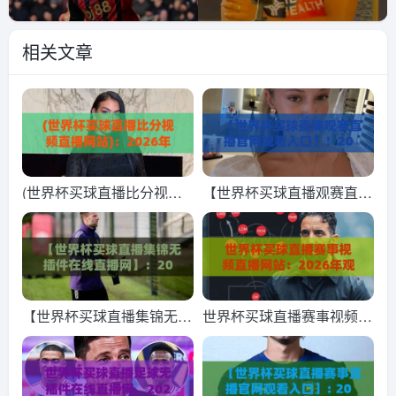
相关文章
(世界杯买球直播比分视频
【世界杯买球直播观赛直播
直播网站)：2026年球迷必
官网观看入口】！2026年
备的观赛与投注指南
观赛指南：哪里看直播、怎
么买球、官网入口全解析
【世界杯买球直播集锦无插
世界杯买球直播赛事视频直
件在线直播网】：2026年
播网站：2026年观赛新趋
球迷必备的高清观赛攻略与
势，这些平台你试过没？
避坑指南
（世界杯买球直播赛事视频