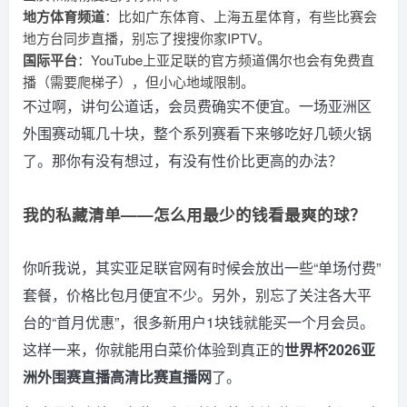
地方体育频道
：比如广东体育、上海五星体育，有些比赛会
地方台同步直播，别忘了搜搜你家IPTV。
国际平台
：YouTube上亚足联的官方频道偶尔也会有免费直
播（需要爬梯子），但小心地域限制。
不过啊，讲句公道话，会员费确实不便宜。一场亚洲区
外围赛动辄几十块，整个系列赛看下来够吃好几顿火锅
了。那你有没有想过，有没有性价比更高的办法？
我的私藏清单——怎么用最少的钱看最爽的球？
你听我说，其实亚足联官网有时候会放出一些“单场付费”
套餐，价格比包月便宜不少。另外，别忘了关注各大平
台的“首月优惠”，很多新用户1块钱就能买一个月会员。
这样一来，你就能用白菜价体验到真正的
世界杯2026亚
洲外围赛直播高清比赛直播网
了。