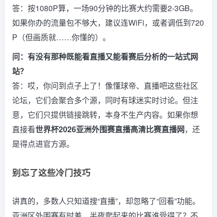
答：按1080P算，一场90分钟的比赛大约需要2-3GB。
如果你办的流量包不够大，建议连WiFi，或者调低到720
P（但画质就……你懂的）。
问：有没有那种既能看直播又能看赛后分析的一站式网
站？
答：哎，你问到点子上了！像懂球帝、直播吧这些社区
论坛，它们会聚合多个源，同时有球迷实时讨论。但注
意，它们只提供链接跳转，本身不生产内容。如果你想
直接看
世界杯2026亚洲外围赛直播高清比赛直播网
，还
是得点进官方源。
别忘了这些冷门技巧
讲真的，多数人只知道搜“直播”，却忽略了“回看”功能。
亚洲区外围赛有时差，半夜爬起来的比赛谁受得了？不