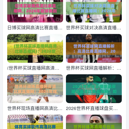
日博买球网高清比赛直播
世界杯买球对决高清直播比
网，2026年看球赛到底该
赛直播网：2026年球迷必
怎么选？
看的终极观赛指南！
(世界杯买球直播网高清比
世界杯买球网直播解析：高
赛直播网)：2026世界杯观
清比赛直播网，2026看球
赛必备，这些高清直播渠道
新姿势
你知道吗？
世界杯现场直播网高清比赛
2026世界杯直播球盘买球
直播网：2026年球迷必收
站高清比赛直播网：如何分
藏的高清观赛指南（世界杯
辨真假高清源？