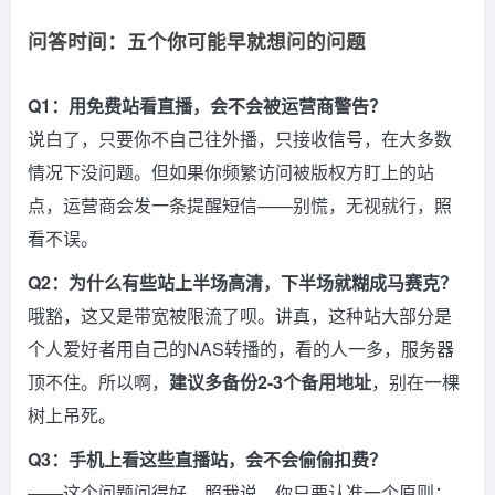
问答时间：五个你可能早就想问的问题
Q1：用免费站看直播，会不会被运营商警告？
说白了，只要你不自己往外播，只接收信号，在大多数
情况下没问题。但如果你频繁访问被版权方盯上的站
点，运营商会发一条提醒短信——别慌，无视就行，照
看不误。
Q2：为什么有些站上半场高清，下半场就糊成马赛克？
哦豁，这又是带宽被限流了呗。讲真，这种站大部分是
个人爱好者用自己的NAS转播的，看的人一多，服务器
顶不住。所以啊，
建议多备份2-3个备用地址
，别在一棵
树上吊死。
Q3：手机上看这些直播站，会不会偷偷扣费？
——这个问题问得好。照我说，你只要认准一个原则：