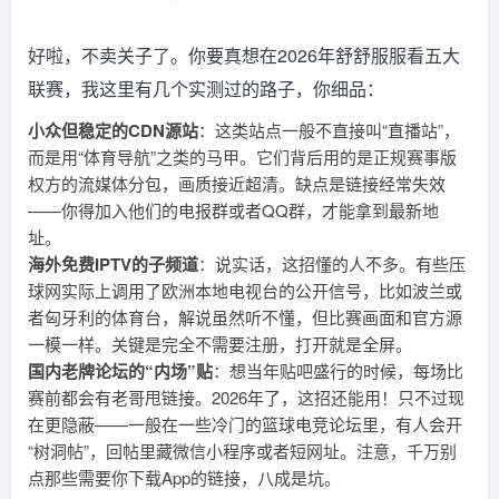
好啦，不卖关子了。你要真想在2026年舒舒服服看五大
联赛，我这里有几个实测过的路子，你细品：
小众但稳定的CDN源站
：这类站点一般不直接叫“直播站”，
而是用“体育导航”之类的马甲。它们背后用的是正规赛事版
权方的流媒体分包，画质接近超清。缺点是链接经常失效
——你得加入他们的电报群或者QQ群，才能拿到最新地
址。
海外免费IPTV的子频道
：说实话，这招懂的人不多。有些压
球网实际上调用了欧洲本地电视台的公开信号，比如波兰或
者匈牙利的体育台，解说虽然听不懂，但比赛画面和官方源
一模一样。关键是完全不需要注册，打开就是全屏。
国内老牌论坛的“内场”贴
：想当年贴吧盛行的时候，每场比
赛前都会有老哥甩链接。2026年了，这招还能用！只不过现
在更隐蔽——一般在一些冷门的篮球电竞论坛里，有人会开
“树洞帖”，回帖里藏微信小程序或者短网址。注意，千万别
点那些需要你下载App的链接，八成是坑。