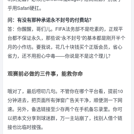
乎用Safari硬扛。
问：有没有那种承诺永不封号的付费站？
答：你醒醒，哥们儿。FIFA法务部不是吃素的，正规平
台都不保证永久，那些说“永不封号”的基本都是刚开半个
月的小作坊。要我说，花几十块钱买个正版会员，省心
省力，还不用担心中毒——你说是不是这个理儿？
观赛前必做的三件事，能救你命
哦对了，最后唠叨几句。不管你在哪个平台看，提前10
分钟进去，把页面所有弹窗广告关干净，顺便测一下网
速。另外，备选链接至少存两个在手机备忘录里。你可
以把本文分享到球迷群，万一主站崩了，找别人借个链
接也比临时搜强。