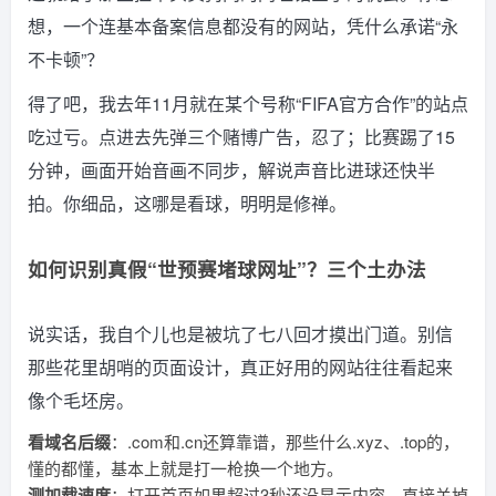
想，一个连基本备案信息都没有的网站，凭什么承诺“永
不卡顿”？
得了吧，我去年11月就在某个号称“FIFA官方合作”的站点
吃过亏。点进去先弹三个赌博广告，忍了；比赛踢了15
分钟，画面开始音画不同步，解说声音比进球还快半
拍。你细品，这哪是看球，明明是修禅。
如何识别真假“世预赛堵球网址”？三个土办法
说实话，我自个儿也是被坑了七八回才摸出门道。别信
那些花里胡哨的页面设计，真正好用的网站往往看起来
像个毛坯房。
看域名后缀
：.com和.cn还算靠谱，那些什么.xyz、.top的，
懂的都懂，基本上就是打一枪换一个地方。
测加载速度
：打开首页如果超过3秒还没显示内容，直接关掉