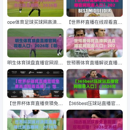
ope体育足球买球网高清比
【世界杯直播在线观看直播
赛直播网，2026看球赛的
官网观看入口】2026年观
新选择？
赛指南：这几个官方入口与
备用通道，球迷请收好！
明生体育球盘直播官网观看
世预赛体育直播解说直播官
入口：2026年【明生体育
网观看入口：2026年球迷
球盘直播官网观看入口】全
必藏的观赛指南
新升级体验指南
【世界杯体育直播竞猜免费
【365best压球站直播官网
高清观看直播】：世界杯体
观看入口】: 2026年最新观
育直播竞猜免费高清观看直
赛指南与实用技巧
播全攻略，带你畅享2026