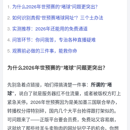
1.
为什么2026年世预赛的“堵球”问题更突出？
2.
如何识别真假“世预赛堵球网址”？三个土办法
3.
实测推荐：2026年还能用的免费通道
4.
问答环节：你问我答，专治各种直播疑难
5.
观赛前必做的三件事，能救你命
为什么2026年世预赛的“堵球”问题更突出？
先别急着点链接，咱们得搞清楚一件事：
所谓的“堵
球”
，说白了就是服务器扛不住流量，或者被版权方盯上
紧急关停。2026年世预赛因为是美加墨三国联合举办，
转播权分得特别碎，国内几个大平台抢得跟打架似的。
可问题来了——正版平台要会员费，免费站又容易崩，
这就给了那些挂羊头卖狗肉的网址钻空子的机会。你想