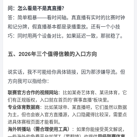
问：怎么看是不是真直播？
答：简单粗暴——看时间轴。真直播有实时的比赛时钟
和记分牌，假直播基本都是录播重放。还有一个小技
巧：同时用两个设备对比，如果延迟一致，那就稳了。
五、2026年三个值得信赖的入口方向
说实话，我不可能给你具体链接，因为那涉嫌导流。但
方向我可以指给你：
联赛官方合作的视频网站
：比如某奇艺体育、某讯体育，它
们有正规版权，入口就在首页的“赛事直播”板块里。
专业体育数据商
：比如某球帝、某直播吧，它们虽然以数据
为主，但也会嵌入官方直播源，入口隐藏得比较深，需要点
进具体赛程页面才能看到。
海外转播站（需合理使用工具）
：如果你能接受英文解说，
一些海外的免费平台如某T（要翻墙）也提供
甲级联赛体育