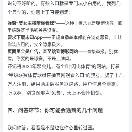
说句不好听的，有些入口就是专门坑小白用的。我列几
个典型的，你遇上了直接划走：
弹窗“美女主播陪你看球”
——这种十有八九是赌博诱导，跟
甲级联赛半毛钱关系没有。
要求下载未知App
——正规直播基本都能在浏览器看，非让
你装应用的，安全隐患极大。
页面里全是广告，甚至跳到博彩网站
——直接举报，别犹
豫。你要的是球赛，不是上牌桌。
还记得2024年那会儿，有个叫“闪电体育”的网站，打着
“甲级联赛体育球盘直播官网观看入口”的旗号，骗了十几
万人注册，结果两周后服务器跑路，用户信息全泄露。
所以啊，别贪图那点“免费”，天上不会掉馅饼。
四、问答环节：你可能会遇到的几个问题
我问你答，看看是不是也在你心里转过圈。