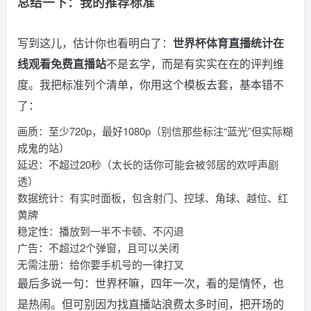
总结一下：我的推荐标准
写到这儿，估计你也看明白了：
世界杯体育直播统计在
线观看免费直播站
不是玄学，而是有实实在在的评判维
度。我把标准列个清单，你用这个模板去套，基本错不
了：
画质：至少720p，最好1080p（别信那些标注“蓝光”但实际糊
成鬼的站）
延迟：不超过20秒（太长的话你可能会被邻居的欢呼声剧
透）
数据统计：有实时面板，包含射门、控球、角球、越位、红
黄牌
稳定性：播放到一半不卡顿、不闪退
广告：不超过2个弹窗，且可以关闭
无需注册：给你要手机号的一律打叉
最后多说一句：世界杯嘛，四年一次，看的是情怀，也
是热闹。但可别因为找直播站浪费太多时间，把开场的