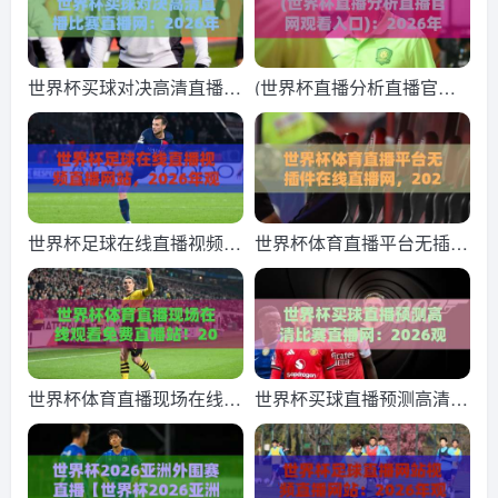
世界杯买球对决高清直播比
(世界杯直播分析直播官网
赛直播网：2026年球迷必
观看入口)：2026年看球必
看的终极观赛指南！
备，这几个平台你真的会选
吗？
世界杯足球在线直播视频直
世界杯体育直播平台无插件
播网站，2026年观赛指南
在线直播网，2026年球迷
全解析
必备的观赛神器！
世界杯体育直播现场在线观
世界杯买球直播预测高清比
看免费直播站！2026年全
赛直播网：2026观赛新姿
球球迷必收藏的免费高清观
势(世界杯买球直播预测高