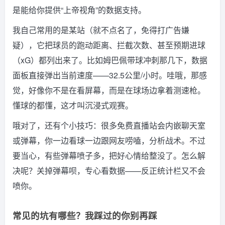
是能给你提供“上帝视角”的数据支持。
我自己常用的是某站（就不点名了，免得打广告嫌
疑），它把球员的跑动距离、拦截次数、甚至预期进球
（xG）都列出来了。比如姆巴佩带球冲刺那几下，数据
面板直接弹出当前速度——32.5公里/小时。哇哦，那感
觉，好像你不是在看屏幕，而是在球场边拿着测速枪。
懂球的都懂，这才叫沉浸式观赛。
哦对了，还有个小技巧：很多免费直播站会内嵌聊天室
或弹幕，你一边看球一边跟网友唠嗑，分析战术。不过
要当心，有些弹幕喷子多，把好心情给整没了。怎么解
决呢？关掉弹幕呗，专心看数据——反正统计栏又不会
喷你。
常见的坑有哪些？我踩过的你别再踩