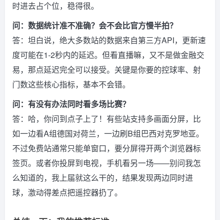
时进去占个位，稳得很。
问：数据统计准不准确？会不会比官方慢半拍？
答：坦白说，绝大多数站的数据来自第三方API，更新速
度可能在1-2秒内的延迟。但看直播嘛，又不是做金融交
易，那点延迟完全可以接受。关键是你要的控球率、射
门数这些核心指标，基本不会错。
问：有没有办法同时看多场比赛？
答：哈，你问到点子上了！有些站支持多画面分屏，比
如一边看A组德国对荷兰，一边刷B组巴西对克罗地亚。
不过免费站通常只能单窗口，要分屏得开两个浏览器标
签页。或者你投屏到电视，手机看另一场——别问我怎
么知道的，我上届就这么干的，结果发现两边同时进
球，激动得差点把遥控器扔了。