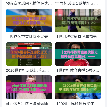
预选赛买球网无插件在线直
(世界杯球盘买球地址无插
播网，2026观赛新姿势！
件在线直播网)：2026年观
【预选赛买球网】这样用才
赛新选择，看球就这么简单
靠谱
世界杯体育直播网比赛无插
【世界杯买球直播集锦无插
件在线直播网： (世界杯体
件在线直播网】：2026年
育直播网) 2026全新观赛体
球迷必备的高清观赛攻略与
验，告别卡顿与插件
避坑指南
2026世界杯足球比球无插
【世界杯体育直播战报无插
件在线直播网，这几个平台
件在线直播网】——2026
让你免费看个够【2026世
年球迷必备观赛指南
界杯】
ebet体育足球压球网无插件
【2026世界杯体育买球无