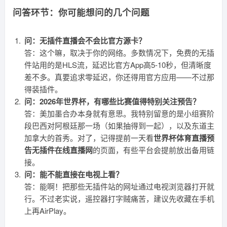
问答环节：你可能想问的几个问题
问：无插件直播会不会比官方源卡？
答：这个嘛，取决于你的网络。多数情况下，免费的无插
件站用的是HLS流，延迟比官方App高5-10秒，但清晰度
差不多。真要追求零延迟，你还得用官方应用——不过那
得装插件。
问：2026年世界杯，有哪些比赛值得特别关注预告？
答：美加墨合办本身就有意思。我特别留意的是小组赛阶
段巴西对阿根廷那一场（如果抽得到一起），以及东道主
加拿大的首秀。对了，记得提前一天看
世界杯体育直播预
告无插件在线直播网
的页面，有些平台会提前放出备用链
接。
问：能不能直接在电视上看？
答：能啊！把那些无插件站的网址通过电视浏览器打开就
行。不过老实说，遥控器打字贼痛苦，建议先收藏在手机
上再AirPlay。