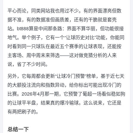
平心而论，同类网站我也用过不少。有的界面漂亮但数
据不准，有的数据准但画质差，还有的干脆就是套壳
站。bt888算是中间那条路：界面不算华丽，但功能很接
地气。举个例子，它有一个“让球历史对比”功能，你能同
时看到同一只球队在最近五个赛季的让球表现，还能按
主客场、周中周末来筛选——这对做竞猜分析的人来
说，省了不少时间。
另外，它每周都会更新“让球冷门预警”榜单，基于近七天
的大额投注流向和指数异动，给你标出可能出现冷门的
比赛。2026年4月那一期，它预警了葡超一场看似稳如狗
的让球平半盘，结果真的爆冷输球。这么说来，它还是
有两把刷子的。
总结一下