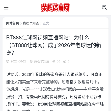
网站首页
>
赛程早知道
> 正文
BT888让球网视频直播网站：为什么
【BT888让球网】成了2026年老球迷的新
宠？
2026-06-28
赛程早知道
66
0
说实话，2026年看球的渠道多得让人眼花缭乱，可真正
能让人踏实坐下来看完整场的，掰着指头数也没几个。
你想想，光是一个“让球盘口”就够折腾的——有些平台数
据慢半拍，有些画质糊得像马赛克，还有些动不动就卡
成PPT。要我说，
bt888让球网视频直播网站
能在今年强