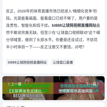
反正，2026年的体育直播市场已经进入“精细化竞争”阶
段。光是能看画面、能看盘口已经不够了，用户要的是
连贯性、智能化和低干扰。
bt888让球网视频直播网站
虽
然不敢说完美无缺，但至少在“让球盘口视频联动”这个细
分领域里，做到了头部水平。你要是还没试过，不妨花
半小时体验一下——反正注册又不要钱，对吧？
bt888让球网视频直播网站
让球盘口直播
上一篇
下一篇
【五联赛体育足球比球视频直播网站】2026年看球指南：五大联赛免费高清直播平台实测
世预赛现场直播网直播官网观看入口，2026年球迷必看指南！