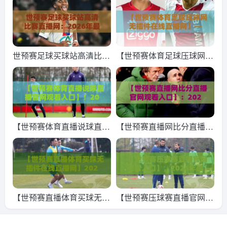
必藏的观赛指南
美加墨终极观赛指南
世预赛足球买球站高清比赛
【世预赛体育足球压球网无
直播网：2026年最全观赛
插件在线直播网】——202
攻略与平台实测
6年世预赛观赛，它凭什么
成为球迷新宠？
【世预赛体育直播说球直播
【世预赛直播网比分直播官
官网观看入口】！2026年
网观看入口】：2026世预
观赛指南与入口大全
赛亚洲区终极观赛指南，你
别再找错了
【世预赛直播体育买球无插
【世预赛压球赛直播官网观
件在线直播网】2026世预
看入口】，2026年最新观