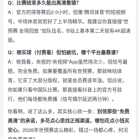
Q：比赛结束多久能出高清集锦？
A：官方的得等赛后2-3小时，但像“腾讯体育”的短视频
号，中场休息就剪好了上半场精华。我建议你直接搜“世
预赛 全场回放 ”加队伍名，B站上基本第二天就有4K超清
版。
Q：想买球（付费看）但怕被坑，哪个平台最靠谱？
A：依我看，央视的“央视频”App虽然场次少，但信号最
稳，完全免费。如果要覆盖所有世预赛，那就咪咕体
育，它买了大部分版权，就是会员费逐年涨。坦白说，
你如果只看中国队比赛，那直接看抖音上的官方号就
行，他们每场都免费播（信号偶尔延迟两分钟）。
你看啊，说了这么多，其实核心就一条：
别信那些“免费
高清”的承诺，多花点心思找正规渠道，哪怕花点小钱买
安心
。2026年世预赛这么精彩，错过一场都心疼，何况