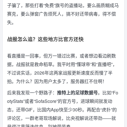
子骗了，那些打着“免费”旗号的盗播站，要么画质糊成马
赛克，要么弹窗广告烦死人，搞不好还带病毒，得不偿
失。
战报怎么追？这些地方比官方还快
看直播是一回事，但万一错过比赛，或者想边看边刷数
据，战报就是救命稻草。我平时用“懂球帝”和“直播吧”，
不过说实话，2026年这两家战报更新速度反而慢了半
拍。为什么？因为用户太多了，服务器扛不住啊！
后来我发现一个野路子：
推特上的足球数据号
。比如“Fo
otyStats”或者“SofaScore”的官方号，进球瞬间就发动
态，还带GIF，比国内App快至少30秒。再配合“虎扑”的
评论区，一群老哥现场解说，比央视解说还带劲——就
是得注意筛选信息，别被带节奏。