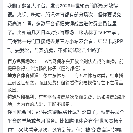
我翻了翻各大平台，发现2026年世预赛的版权分散得
很。央视、咪咕、腾讯体育都有部分场次，但你要说免
费高清？嘿，多数平台都把关键战塞进付费会员包里
了。比如前几天日本对沙特那场，咪咕标了“VIP专享”，
气得我一哥们直接跑去第三方小站凑合看，结果卡成PP
T。要我说，与其折腾，不如试试这几个路子：
官方免费场次
：FIFA官网偶尔会开放个别焦点战的直播，前
提是你得挂个流畅的梯子（懂的都懂）。
地方台体育频道
：像广东体育、上海五星体育这类，经常播
亚洲区世预赛，而且免费！但得看你家电视信号在不在覆盖
范围。
特殊时段福利
：有些平台凌晨场次反而免费，比如凌晨2点那
场，因为看的人少，干脆不加密。
你可能会问：那“买球”到底买什么？说白了，就是买某个
平台的单场或包月服务。比如腾讯体育有个“世预赛畅享
包”，30块看全场次，还算划算。但别被“免费高清”的幌