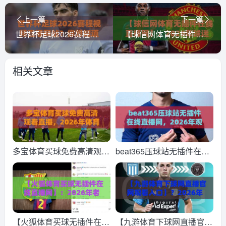
上一篇
下一篇
世界杯足球2026赛程视频直播网站？你想知道的都在这儿（世界杯足球2026赛程视频直播网站）
【球信网体育无插件在线直播网】：2026年球迷必备的观赛新选择
相关文章
多宝体育买球免费高清观看
beat365压球站无插件在线
直播，2026年体育迷的新
直播网，2026年观赛体验
选择！
大揭秘
【火狐体育买球无插件在线
【九游体育下球网直播官网