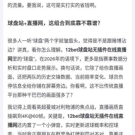
的流量。要我说，这可是实打实的省钱啊。
球盘站+直播网，这组合到底靠不靠谱？
很多人一听“球盘”两个字就皱眉头，觉得是不是跟赌博沾
边？讲真，看你怎么理解。
12bet球盘站无插件在线直播
网
里的“球盘”，在2026年的语境下，更多是指赛事数据分
析和实时盘口走势展示。换句话说，它除了给你直播画
面，还把两队的历史交锋数据、当前赔率变化、球员伤
停信息全给你铺在屏幕旁边。你看啊，这不比传统直播
平台那种干巴巴的画面强多了？
我记得上周看英超曼城对利物浦的焦点战，直播画质直
接飙到4K@60帧。关键是，
12bet球盘站无插件在线直
播网
还内置了一个小弹窗，实时更新进球概率和控球
率。当时我正跟朋友在群里争红牌判罚对不对，靠着这