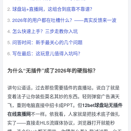
2.
球盘站+直播网，这组合到底靠不靠谱？
3.
2026年的用户都在吐槽什么？——真实反馈来一波
4.
怎么快速上手？三步走教你入坑
5.
问答时间：新手最关心的几个问题
6.
写在最后：这玩意儿值得入坑吗？
为什么“无插件”成了2026年的硬指标？
讲句公道话，过去那些需要插件的直播站，说白了就是
变着法子让你装些莫名其妙的东西。轻则弹窗广告满天
飞，重则电脑直接中招卡成PPT。但
12bet球盘站无插件
在线直播网
不一样。依我看，人家就是把技术底子做扎
实了——直接走HLS流媒体协议，浏览器打开就能秒