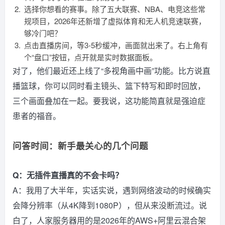
选择你想看的赛事。除了五大联赛、NBA、电竞这些常
规项目，2026年还新增了虚拟体育和无人机竞速联赛，
够冷门吧？
点击直播房间，等3-5秒缓冲，画面就出来了。右上角有
个“盘口”按钮，点开就是实时数据面板。
对了，他们最近还上线了“多视角画中画”功能。比方说直
播篮球，你可以同时看主镜头、篮下特写和即时回放，
三个画面叠加在一起。要我说，这功能简直就是强迫症
患者的福音。
问答时间：新手最关心的几个问题
Q：无插件直播真的不会卡吗？
A：我用了大半年，实话实说，遇到网络波动的时候确实
会降分辨率（从4K降到1080P），但从来没断流过。说
白了，人家服务器用的是2026年的AWS+阿里云混合架