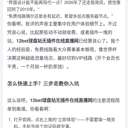
“界面设计能不能再现代一点？2026年了还走极简风，感觉像
回到了2010年。”
“免费线路偶尔还是会有延迟，希望多加点服务器节点。”
你看啊，批评的声音主要集中在用户体验细节上。不过
凭良心说，比起那些动不动就收费、或者插件一堆的
站，
12bet球盘站无插件在线直播网
已经算良心了。我个
人的经验是，免费线路看大众赛事基本够用，像世界杯
决赛这种超级流量场次，最好切到VIP线路（开个会员也
不贵，一个月就一杯奶茶钱）。
怎么快速上手？三步走教你入坑
这么说吧，
12bet球盘站无插件在线直播网
的注册流程简
单到离谱。你看看啊：
打开官网，点右上角的“立即体验”——不需要填一堆资
料，手机号收个验证码就完事。