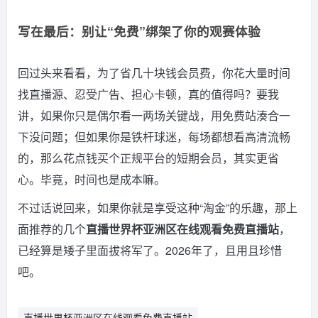
写在最后：别让“免费”绑架了你的观赛体验
回过头来看看，为了省几十块钱会员费，你花大量时间
找直播源、忍受广告、担心卡顿，真的值得吗？要我
讲，如果你只是偶尔看一两场关键战，用免费站湊合一
下没问题；但如果你是铁杆球迷，每场都想看高清流畅
的，那么花点钱买个正规平台的短期会员，其实更省
心。毕竟，时间也是成本嘛。
不过话说回来，如果你就是享受这种“淘金”的乐趣，那上
面推荐的几个
直播世界杯亚洲区在线观看免费直播站
，
已经算是矮子里面拔将军了。2026年了，且用且珍惜
吧。
直播世界杯亚洲区在线观看免费直播站