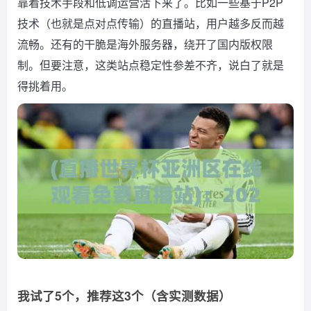
靠着技术手段和低调运营活下来了。比如一些基于P2P
技术（也就是点对点传输）的直播站，用户越多反而越
流畅。还有的干脆是海外服务器，绕开了国内版权限
制。但要注意，这类站点稳定性参差不齐，说白了就是
得挑着用。
我试了5个，推荐这3个（含实测数据）