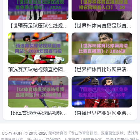
怎么选？
势，这3个平台藏着不少惊
喜
【世预赛足球压球在线观看
【世界杯体育直播足球直播
免费直播站】: 2026年球迷
官网观看入口】：2026年
必藏的4个靠谱免费渠道
观赛指南（世界杯体育直播
足球直播官网观看入口）
预选赛买球站视频直播网
【世界杯体育比球网高清比
站：2026年观赛与投注指
赛直播网】？2026球迷新
南（真实体验分享）
宠，高清直击每一脚！
【bt体育球盘买球站视频直
【直播世界杯亚洲区免费视
播网站】: 2026年如何选对
频直播网站】2026年观赛
平台？这些坑别踩
指南：哪里看最稳？
COPYRIGHT © 2010-2026
荣帜体育网「专业体育资讯网。深度聚焦足球、篮球等
赛事数据分析、行业动态与原创解读，从赛场直击到幕后故事。荣帜体育带你领略体