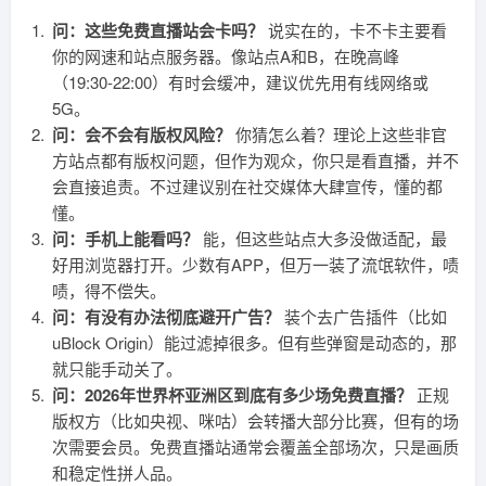
问：这些免费直播站会卡吗？
说实在的，卡不卡主要看
你的网速和站点服务器。像站点A和B，在晚高峰
（19:30-22:00）有时会缓冲，建议优先用有线网络或
5G。
问：会不会有版权风险？
你猜怎么着？理论上这些非官
方站点都有版权问题，但作为观众，你只是看直播，并不
会直接追责。不过建议别在社交媒体大肆宣传，懂的都
懂。
问：手机上能看吗？
能，但这些站点大多没做适配，最
好用浏览器打开。少数有APP，但万一装了流氓软件，啧
啧，得不偿失。
问：有没有办法彻底避开广告？
装个去广告插件（比如
uBlock Origin）能过滤掉很多。但有些弹窗是动态的，那
就只能手动关了。
问：2026年世界杯亚洲区到底有多少场免费直播？
正规
版权方（比如央视、咪咕）会转播大部分比赛，但有的场
次需要会员。免费直播站通常会覆盖全部场次，只是画质
和稳定性拼人品。