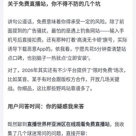
关于免费直播站，你不得不防的几个坑
讲句公道话，免费意味着你得承受一定的风险。除了前
面提到的广告骚扰，最怕的是遇上钓鱼网站——输入手
机号后直接扣费。还有那种打着“高清无卡顿”旗号，实际
诱导下载恶意App的。依我看，宁愿先花5分钟查清楚站
点口碑，也别脑子一热就点“立即安装”。
对了，2026年其实还有不少平台提供了“限时免费”场次，
比如某音、某手有时会跟版权方合作，开放几场关键
战。你细品，这比那些野鸡站靠谱多了。
用户问答时间：你的疑惑我来答
既然聊到
直播世界杯亚洲区在线观看免费直播站
，我收
集了几个球迷常问的问题，直接开聊：