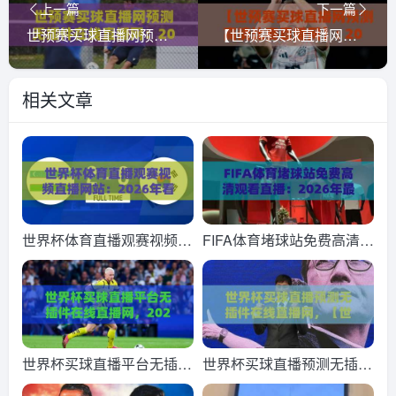
上一篇
下一篇
世预赛买球直播网预测无插件在线直播网：2026赛程全解析与观赛新姿势
【世预赛买球直播网预测高清比赛直播网】: 2026世预赛亚预赛第三阶段观赛预测与高清直播平台全攻略
相关文章
世界杯体育直播观赛视频直
FIFA体育堵球站免费高清观
播网站：2026年看球新姿
看直播：2026年最全观赛
势，这3个平台藏着不少惊
指南与实测体验
喜
世界杯买球直播平台无插件
世界杯买球直播预测无插件
在线直播网，2026年观赛
在线直播网，【世界杯买球