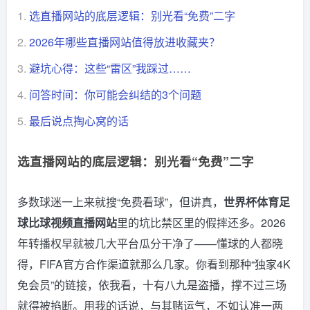
1.
选直播网站的底层逻辑：别光看“免费”二字
2.
2026年哪些直播网站值得放进收藏夹？
3.
避坑心得：这些“雷区”我踩过……
4.
问答时间：你可能会纠结的3个问题
5.
最后说点掏心窝的话
选直播网站的底层逻辑：别光看“免费”二字
多数球迷一上来就搜“免费看球”，但讲真，
世界杯体育足
球比球视频直播网站
里的坑比禁区里的假摔还多。2026
年转播权早就被几大平台瓜分干净了——懂球的人都晓
得，FIFA官方合作渠道就那么几家。你看到那种“独家4K
免会员”的链接，依我看，十有八九是盗播，撑不过三场
就得被掐断。用我的话说，与其赌运气，不如认准一两