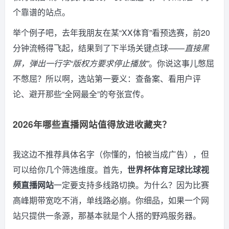
个靠谱的站点。
举个例子吧，去年我朋友在某“XX体育”看预选赛，前20
分钟流畅得飞起，结果到了下半场关键点球——
直接黑
屏，弹出一行字“版权方要求停止播放”
。你说这事儿憋屈
不憋屈？所以啊，选站第一要义：查备案、看用户评
论、避开那些“全网最全”的夸张宣传。
2026年哪些直播网站值得放进收藏夹？
我这边不推荐具体名字（你懂的，怕被当成广告），但
可以给你几个筛选维度。首先，
世界杯体育足球比球视
频直播网站
一定要支持多线路切换。为什么？因为比赛
高峰期带宽吃不消，单线路必崩。你细品，如果一个网
站只提供一条源，那基本就是个人搭的野鸡服务器。