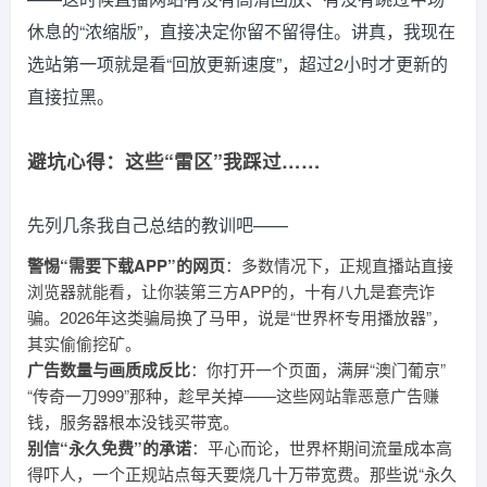
休息的“浓缩版”，直接决定你留不留得住。讲真，我现在
选站第一项就是看“回放更新速度”，超过2小时才更新的
直接拉黑。
避坑心得：这些“雷区”我踩过……
先列几条我自己总结的教训吧——
警惕“需要下载APP”的网页
：多数情况下，正规直播站直接
浏览器就能看，让你装第三方APP的，十有八九是套壳诈
骗。2026年这类骗局换了马甲，说是“世界杯专用播放器”，
其实偷偷挖矿。
广告数量与画质成反比
：你打开一个页面，满屏“澳门葡京”
“传奇一刀999”那种，趁早关掉——这些网站靠恶意广告赚
钱，服务器根本没钱买带宽。
别信“永久免费”的承诺
：平心而论，世界杯期间流量成本高
得吓人，一个正规站点每天要烧几十万带宽费。那些说“永久