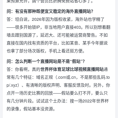
果预算允许，搞个会员比折腾免费站省心多了。
问：有没有那种既便宜又稳定的海外直播网站？
答：坦白说，2026年因为版权收紧，海外站也学精了
——很多开始锁IP，非当地用户直接403。所以别想着翻
墙去蹭别国源了，延迟大、还可能被运营商警告。不如
直接在国内找有资质的平台，比如某音、某手今年据说
也拿了部分场次版权，手机上看还挺方便。
问：怎么判断一个直播网站是不是“假站”？
答：你看啊，真的
世界杯体育足球比球视频直播网站
通
常有几个特征：域名正规（.com或.cn，不是那些乱码.to
p/.xyz）、有清晰的版权声明、客服反馈及时。另外，你
点开一场历史比赛的回放——假站要么打不开，要么只
有几分钟片段。试试这个土办法：搜一场2022年世界杯
的录像，假站基本没资源。