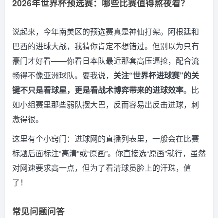
2026年世界杯预选赛：哪些比赛值得熬夜看？
说起来，今年南美区的预选赛真是神仙打架。阿根廷和
巴西的进球大战，我猜你肯定不想错过。但别以为只有
豪门才好看——你看日本队最近那套高压逼抢，配合流
畅得不像亚洲球队。要我说，
关注“世界杯进球赛”的关
键不只是看球星，更是看战术博弈带来的进球效率
。比
如小组赛里那些弱队摆大巴，反而容易出反击进球，刺
激得很。
这里有个小窍门：进球网的直播列表里，一般会在比赛
标题后面标注“高清”或“原画”。你直接选“原画”就行，虽然
对网速要求高一点，但为了看清球员脸上的汗珠，值
了！
常见问题问答