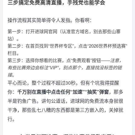
三步搞定免费高清直播，手残党也能学会
操作流程其实简单得令人发指。你看啊：
第一步：打开进球网官网（认准官方域名，别去那些山寨
站）。
第二步：在首页找到“世界杯专区”，点击“2026世界杯预选赛”
栏目。
第三步：选择你想看的比赛，点“免费观看”按钮——
注意，
有些比赛旁边会标注“VIP”，别点那个，直接找没标签的链
接
。
平心而论，整个过程不超过30秒。但有个坑我得提醒
你：
千万别在直播中点击任何“加速”“抽奖”弹窗
，那多
半是钓鱼广告。讲句公道话，进球网的免费流本身就很
干净，那些乱七八糟的东西都是第三方嵌入的，关掉就
行。